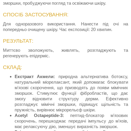
зморшки, пробуджуючи погляд та освіжаючи шкіру.
СПОСІБ ЗАСТОСУВАННЯ:
Для одноразового використання. Нанести під очі на
попередньо очищену шкіру. Час експозиції: 20 хвилин.
РЕЗУЛЬТАТ:
Миттєво зволожують, живлять, розгладжують та
регенерують епідерміс.
СКЛАД:
Екстракт Акмели:
природна альтернатива ботоксу,
натуральний міорелаксант, який допомагає блокувати
м'язові скорочення, що призводять до появи мімічних
зморшок. Стимулює функції фібробластів, що дає
змогу відновити структуру дерми. Ефективно
розгладжує мімічні зморшки, підвищує щільність та
пружність, вирівнює мікрорельєф шкіри.
Acetyl
Octapeptide
-3:
пептид-блокатор м'язових
скорочень, перешкоджає передачі імпульсу до м'язів,
має релаксуючу дію, зменшує виразність зморшок.