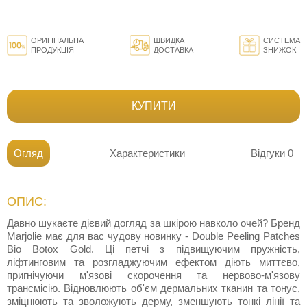
ОРИГІНАЛЬНА
ШВИДКА
СИСТЕМА
ПРОДУКЦІЯ
ДОСТАВКА
ЗНИЖОК
КУПИТИ
Огляд
Характеристики
Відгуки
0
ОПИС:
Давно шукаєте дієвий догляд за шкірою навколо очей? Бренд
Marjolie має для вас чудову новинку - Double Peeling Patches
Bio Botox Gold. Ці петчі з підвищуючим пружність,
ліфтинговим та розгладжуючим ефектом діють миттєво,
пригнічуючи м'язові скорочення та нервово-м'язову
трансмісію. Відновлюють об'єм дермальних тканин та тонус,
зміцнюють та зволожують дерму, зменшують тонкі лінії та