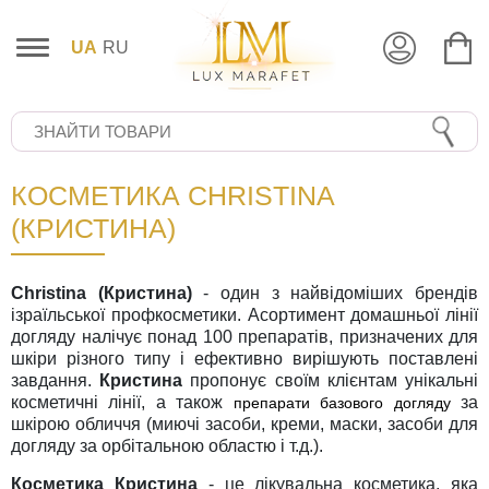
UA
RU
КОСМЕТИКА CHRISTINA
(КРИСТИНА)
Christina (Кристина)
- один з найвідоміших брендів
ізраїльської профкосметики. Асортимент домашньої лінії
догляду налічує понад 100 препаратів, призначених для
шкіри різного типу і ефективно вирішують поставлені
завдання.
Кристина
пропонує своїм клієнтам унікальні
косметичні лінії, а також
за
препарати базового догляду
шкірою обличчя (миючі засоби, креми, маски, засоби для
догляду за орбітальною областю і т.д.).
Косметика Кристина
- це лікувальна косметика, яка