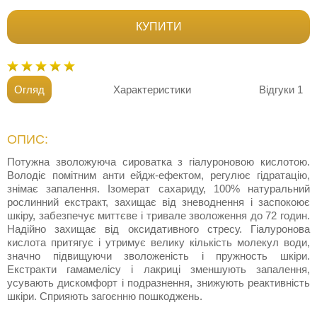
КУПИТИ
Огляд
Характеристики
Відгуки
1
ОПИС:
Потужна зволожуюча сироватка з гіалуроновою кислотою.
Володіє помітним анти ейдж-ефектом, регулює гідратацію,
знімає запалення. Ізомерат сахариду, 100% натуральний
рослинний екстракт, захищає від зневоднення і заспокоює
шкіру, забезпечує миттєве і тривале зволоження до 72 годин.
Надійно захищає від оксидативного стресу. Гіалуронова
кислота притягує і утримує велику кількість молекул води,
значно підвищуючи зволоженість і пружность шкіри.
Екстракти гамамелісу і лакриці зменшують запалення,
усувають дискомфорт і подразнення, знижують реактивність
шкіри. Сприяють загоєнню пошкоджень.