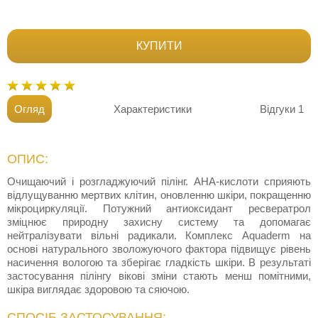
КУПИТИ
Огляд
Характеристики
Відгуки
1
ОПИС:
Очищаючий і розгладжуючий пілінг. AHA-кислоти сприяють
відлущуванню мертвих клітин, оновленню шкіри, покращенню
мікроциркуляції. Потужний антиоксидант ресвератрол
зміцнює природну захисну систему та допомагає
нейтралізувати вільні радикали. Комплекс Aquaderm на
основі натурального зволожуючого фактора підвищує рівень
насичення вологою та зберігає гладкість шкіри. В результаті
застосування пілінгу вікові зміни стають менш помітними,
шкіра виглядає здоровою та сяючою.
СПОСІБ ЗАСТОСУВАННЯ: