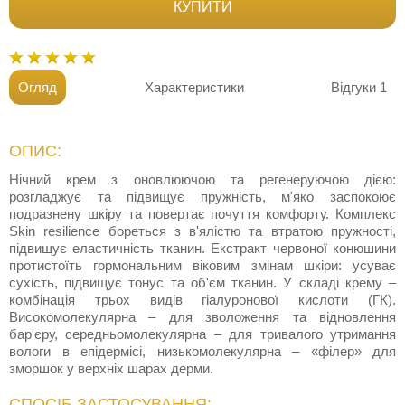
КУПИТИ
Огляд
Характеристики
Відгуки
1
ОПИС:
Нічний крем з оновлюючою та регенеруючою дією:
розгладжує та підвищує пружність, м'яко заспокоює
подразнену шкіру та повертає почуття комфорту. Комплекс
Skin resilience бореться з в'ялістю та втратою пружності,
підвищує еластичність тканин. Екстракт червоної конюшини
протистоїть гормональним віковим змінам шкіри: усуває
сухість, підвищує тонус та об'єм тканин. У складі крему –
комбінація трьох видів гіалуронової кислоти (ГК).
Високомолекулярна – для зволоження та відновлення
бар'єру, середньомолекулярна – для тривалого утримання
вологи в епідермісі, низькомолекулярна – «філер» для
зморшок у верхніх шарах дерми.
СПОСІБ ЗАСТОСУВАННЯ: