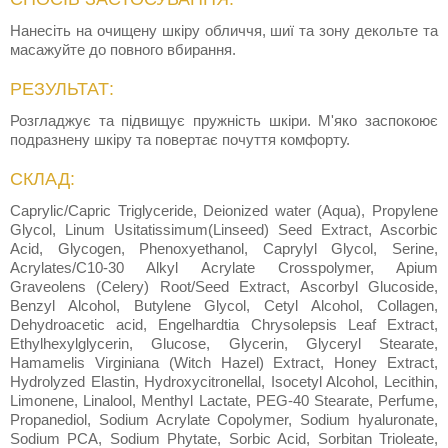
Нанесіть на очищену шкіру обличчя, шиї та зону декольте та
масажуйте до повного вбирання.
РЕЗУЛЬТАТ:
Розгладжує та підвищує пружність шкіри. М'яко заспокоює
подразнену шкіру та повертає почуття комфорту.
СКЛАД:
Caprylic/Capric Triglyceride, Deionized water (Aqua), Propylene
Glycol, Linum Usitatissimum(Linseed) Seed Extract, Ascorbic
Acid, Glycogen, Phenoxyethanol, Caprylyl Glycol, Serine,
Acrylates/C10-30 Alkyl Acrylate Crosspolymer, Apium
Graveolens (Celery) Root/Seed Extract, Ascorbyl Glucoside,
Benzyl Alcohol, Butylene Glycol, Cetyl Alcohol, Collagen,
Dehydroacetic acid, Engelhardtia Chrysolepsis Leaf Extract,
Ethylhexylglycerin, Glucose, Glycerin, Glyceryl Stearate,
Hamamelis Virginiana (Witch Hazel) Extract, Honey Extract,
Hydrolyzed Elastin, Hydroxycitronellal, Isocetyl Alcohol, Lecithin,
Limonene, Linalool, Menthyl Lactate, PEG-40 Stearate, Perfume,
Propanediol, Sodium Acrylate Copolymer, Sodium hyaluronate,
Sodium PCA, Sodium Phytate, Sorbic Acid, Sorbitan Trioleate,