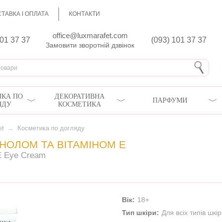
ТАВКА І ОПЛАТА
КОНТАКТИ
office@luxmarafet.com
801 37 37
(093) 101 37 37
Замовити зворотній дзвінок
КА ПО
ДЕКОРАТИВНА
ПАРФУМИ
ЯДУ
КОСМЕТИКА
et
→
Косметика по догляду
НОЛОМ ТА ВІТАМІНОМ Е
 E Eye Cream
Вік:
18+
Тип шкіри:
Для всіх типів шкі