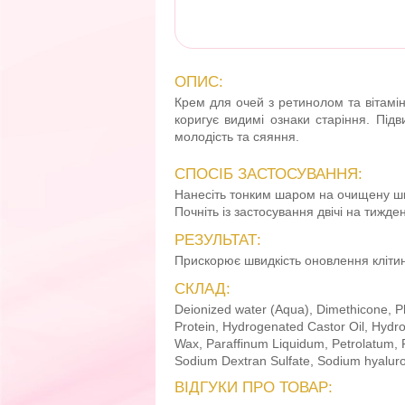
ОПИС:
Крем для очей з ретинолом та вітамі
коригує видимі ознаки старіння. Підв
молодість та сяяння.
СПОСІБ ЗАСТОСУВАННЯ:
Нанесіть тонким шаром на очищену шк
Почніть із застосування двічі на тижде
РЕЗУЛЬТАТ:
Прискорює швидкість оновлення клітин, 
СКЛАД:
Deionized water (Aqua), Dimethicone, P
Protein, Hydrogenated Castor Oil, Hydr
Wax, Paraffinum Liquidum, Petrolatum, P
Sodium Dextran Sulfate, Sodium hyaluro
ВІДГУКИ ПРО ТОВАР: