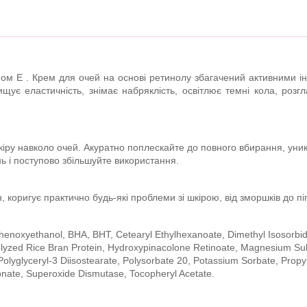
ном Е . Крем для очей на основі ретинолу збагачений активними ін
ищує еластичність, знімає набряклість, освітлює темні кола, розг
іру навколо очей. Акуратно поплескайте до повного вбирання, уник
нь і поступово збільшуйте використання.
коригує практично будь-які проблеми зі шкірою, від зморшків до пігм
henoxyethanol, BHA, BHT, Cetearyl Ethylhexanoate, Dimethyl Isosorbid
olyzed Rice Bran Protein, Hydroxypinacolone Retinoate, Magnesium Sulf
olyglyceryl-3 Diisostearate, Polysorbate 20, Potassium Sorbate, Prop
nate, Superoxide Dismutase, Tocopheryl Acetate.