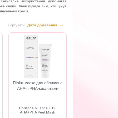
 Регулярне використання допомагає
е сяйво. Лінія підійде тим, хто цінує
ідуальної краси.
Дата додавання
Сортувати:
Пілінг-маска для обличчя c
AHA- і PHA-кислотами
Christina Nuance 10%
AHA+PHA Peel Mask