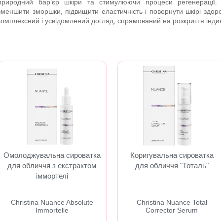
природний бар’єр шкіри та стимулюючи процеси регенерації.
зменшити зморшки, підвищити еластичність і повернути шкірі здоров
комплексний і усвідомлений догляд, спрямований на розкриття індив
Омолоджувальна сироватка
Коригувальна сироватка
для обличчя з екстрактом
для обличчя "Тоталь"
іммортелі
Christina Nuance Absolute
Christina Nuance Total
Immortelle
Corrector Serum