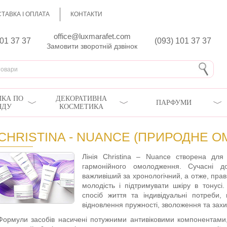
ТАВКА І ОПЛАТА
КОНТАКТИ
office@luxmarafet.com
801 37 37
(093) 101 37 37
Замовити зворотній дзвінок
КА ПО
ДЕКОРАТИВНА
ПАРФУМИ
ЯДУ
КОСМЕТИКА
CHRISTINA - NUANCE (ПРИРОДНЕ 
Лінія Christina – Nuance створена для
гармонійного омолодження. Сучасні до
важливіший за хронологічний, а отже, пр
молодість і підтримувати шкіру в тонусі
спосіб життя та індивідуальні потреби
відновлення пружності, зволоження та захис
Формули засобів насичені потужними антивіковими компонентами,