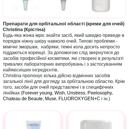
Препарати для орбітальної області (креми для очей)
Christina (Крістіна)
Будь-яка жінка мріє знайти засіб, який швидко приведе в
порядок ніжну шкіру навколо очей. Типові проблеми -
мімічні зморшки, набряки, темні кола досить непросто
піддаються корекції. За допомогою слід звернутися до
засобів професійної косметики, які створені в результаті
тривалих лабораторних випробувань і з застосуванням
найякісніших інгредієнтів.
Christina пропонує кілька дійсно відмінних засобів
загальної лінії для догляду за орбітальною областю. Крім
того, засоби для очей представлені і в специфічних
лінійках (
Forever young
,
Wish
,
Unstress
,
Peelosophy
,
Chateau de Beaute
,
Muse
,
FLUOROXYGEN+C
і ін.)