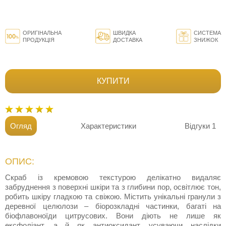
ОРИГІНАЛЬНА
ШВИДКА
СИСТЕМА
ПРОДУКЦІЯ
ДОСТАВКА
ЗНИЖОК
КУПИТИ
Огляд
Характеристики
Відгуки
1
ОПИС:
Скраб із кремовою текстурою делікатно видаляє
забруднення з поверхні шкіри та з глибини пор, освітлює тон,
робить шкіру гладкою та свіжою. Містить унікальні гранули з
деревної целюлози – біорозкладні частинки, багаті на
біофлавоноїди цитрусових. Вони діють не лише як
ексфоліант, а й як антиоксидант, усуваючи наслідки