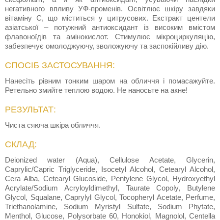
негативного впливу УФ-променів. Освітлює шкіру завдяки
вітаміну С, що міститься у цитрусових. Екстракт центели
азіатської – потужний антиоксидант із високим вмістом
флавоноїдів та амінокислот. Стимулює мікроциркуляцію,
забезпечує омолоджуючу, зволожуючу та заспокійливу дію.
СПОСІБ ЗАСТОСУВАННЯ:
Нанесіть рівним тонким шаром на обличчя і помасажуйте.
Ретельно змийте теплою водою. Не наносьте на акне!
РЕЗУЛЬТАТ:
Чиста сяюча шкіра обличчя.
СКЛАД:
Deionized water (Aqua), Cellulose Acetate, Glycerin,
Caprylic/Capric Triglyceride, Isocetyl Alcohol, Cetearyl Alcohol,
Cera Alba, Cetearyl Glucoside, Pentylene Glycol, Hydroxyethyl
Acrylate/Sodium Acryloyldimethyl, Taurate Copoly, Butylene
Glycol, Squalane, Caprylyl Glycol, Tocopheryl Acetate, Perfume,
Triethanolamine, Sodium Myristyl Sulfate, Sodium Phytate,
Menthol, Glucose, Polysorbate 60, Honokiol, Magnolol, Centella