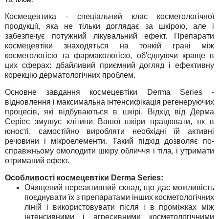
Космецевтика - спеціальний клас косметологічної
продукції, яка не тільки доглядає за шкірою, але і
забезпечує потужний лікувальний ефект. Препарати
космецевтіки знаходяться на тонкій грані між
косметологією та фармакологією, об'єднуючи краще в
цих сферах: дбайливий приємний догляд і ефективну
корекцію дерматологічних проблем.
Основне завдання космецевтіки Derma Series -
відновлення і максимальна інтенсифікація регенеруючих
процесів, які відбуваються в шкірі. Відхід від Дерма
Серіес змушує клітини Вашої шкіри працювати, як в
юності, самостійно виробляти необхідні їй активні
речовини і мікроелементи. Такий підхід дозволяє по-
справжньому омолодити шкіру обличчя і тіла, і утримати
отриманий ефект.
Особливості космецевтіки Derma Series:
Очищений нереактивний склад, що дає можливість
поєднувати їх з препаратами інших косметологічних
ліній і використовувати після і в проміжках між
інтенсивними і агресивними косметологічними