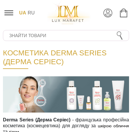
UA
RU
КОСМЕТИКА DERMA SERIES
(ДЕРМА СЕРІЕС)
Derma Series (Дерма Серіес)
- французька професійна
косметика (космецевтика) для догляду за
шкірою обличчя
та
.
тілом