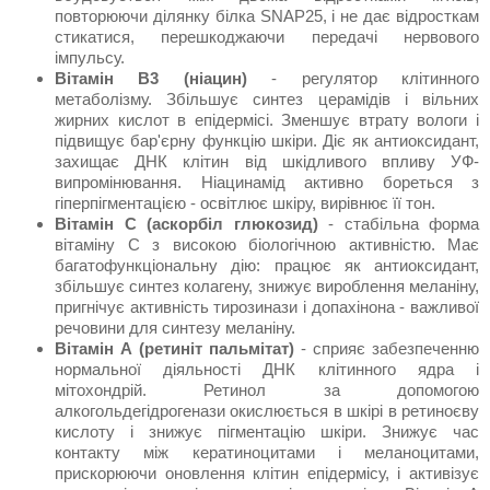
повторюючи ділянку білка SNAP25, і не дає відросткам
стикатися, перешкоджаючи передачі нервового
імпульсу.
Вітамін В3 (ніацин)
- регулятор клітинного
метаболізму. Збільшує синтез церамідів і вільних
жирних кислот в епідермісі. Зменшує втрату вологи і
підвищує бар'єрну функцію шкіри. Діє як антиоксидант,
захищає ДНК клітин від шкідливого впливу УФ-
випромінювання. Ніацинамід активно бореться з
гіперпігментацією - освітлює шкіру, вирівнює її тон.
Вітамін С (аскорбіл глюкозид)
- стабільна форма
вітаміну С з високою біологічною активністю. Має
багатофункціональну дію: працює як антиоксидант,
збільшує синтез колагену, знижує вироблення меланіну,
пригнічує активність тирозинази і допахінона - важливої
речовини для синтезу меланіну.
Вітамін А (ретиніт пальмітат)
- сприяє забезпеченню
нормальної діяльності ДНК клітинного ядра і
мітохондрій. Ретинол за допомогою
алкогольдегідрогенази окислюється в шкірі в ретиноєву
кислоту і знижує пігментацію шкіри. Знижує час
контакту між кератиноцитами і меланоцитами,
прискорюючи оновлення клітин епідермісу, і активізує