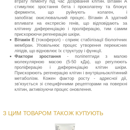
втрату пігменту під час дозрівання клітин. Вітамін А
стимулює зростання бета і проколагену та блокує
ферменти, що руйнують колаген, і
запобігає окислювальний процес. Вітамін А здатний
впливати на експресію генів, що відповідають за
клітинну диференціацію і проліферацію, тим самим
прискорюючи регенерацію шкіри.
Вітамін Е
(токоферол) - сприяє стабілізації біологічних
мембран. Уповільнює процес утворення перекисних
ліпідів, що відновлює їх структуру і функції.
Фактори зростання
- поліпептиди з малою
молекулярною масою (5-50 кДа), що регулюють
проліферацію і диференціацію клітин шкіри.
Прискорюють регенерацію клітин і внутрішньоклітинний
метаболізм. Кожен фактор росту - адресної дії,
зв'язується зі специфічними рецепторами на поверхні
клітин, активізуючи процес оновлення.
З ЦИМ ТОВАРОМ ТАКОЖ КУПУЮТЬ