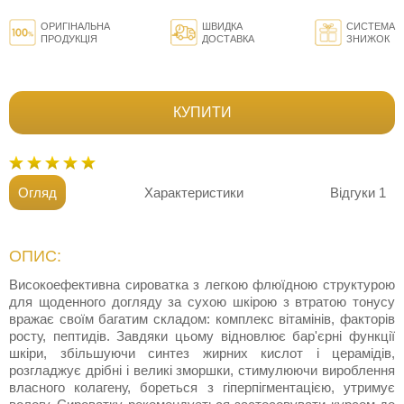
ОРИГІНАЛЬНА
ШВИДКА
СИСТЕМА
ПРОДУКЦІЯ
ДОСТАВКА
ЗНИЖОК
КУПИТИ
Огляд
Характеристики
Відгуки
1
ОПИС:
Високоефективна сироватка з легкою флюїдною структурою
для щоденного догляду за сухою шкірою з втратою тонусу
вражає своїм багатим складом: комплекс вітамінів, факторів
росту, пептидів. Завдяки цьому відновлює бар'єрні функції
шкіри, збільшуючи синтез жирних кислот і церамідів,
розгладжує дрібні і великі зморшки, стимулюючи вироблення
власного колагену, бореться з гіперпігментацією, утримує