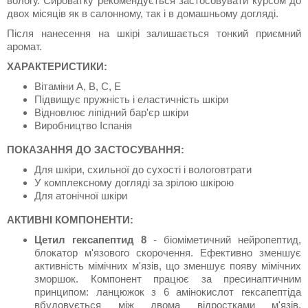
вологу. Сироватку рекомендується застосовувати курсом до
двох місяців як в салонному, так і в домашньому догляді.
Після нанесення на шкірі залишається тонкий приємний
аромат.
ХАРАКТЕРИСТИКИ:
Вітаміни А, В, С, Е
Підвищує пружність і еластичність шкіри
Відновлює ліпідний бар'єр шкіри
Виробництво Іспанія
ПОКАЗАННЯ ДО ЗАСТОСУВАННЯ:
Для шкіри, схильної до сухості і вологовтрати
У комплексному догляді за зрілою шкірою
Для атонічної шкіри
АКТИВНІ КОМПОНЕНТИ:
Цетил гексапептид 8
- біоміметичний нейропептид,
блокатор м'язового скорочення. Ефективно зменшує
активність мімічних м'язів, що зменшує появу мімічних
зморшок. Компонент працює за пресинаптичним
принципом: ланцюжок з 6 амінокислот гексапептіда
вбудовується між двома відростками м'язів,