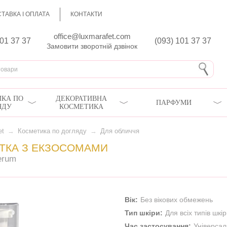
ТАВКА І ОПЛАТА
КОНТАКТИ
office@luxmarafet.com
801 37 37
(093) 101 37 37
Замовити зворотній дзвінок
КА ПО
ДЕКОРАТИВНА
ПАРФУМИ
ЯДУ
КОСМЕТИКА
et
→
Косметика по догляду
→
Для обличчя
ТКА З ЕКЗОСОМАМИ
erum
Вік:
Без вікових обмежень
Тип шкіри:
Для всіх типів шкі
Час застосування:
Універса