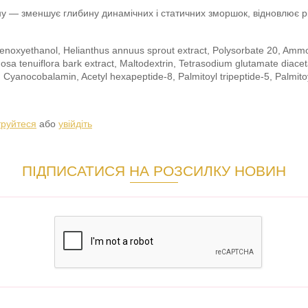
ну — зменшує глибину динамічних і статичних зморшок, відновлює р
henoxyethanol, Helianthus annuus sprout extract, Polysorbate 20, Amm
osa tenuiflora bark extract, Maltodextrin, Tetrasodium glutamate diace
m, Cyanocobalamin, Acetyl hexapeptide-8, Palmitoyl tripeptide-5, Palmito
труйтеся
або
увійдіть
ПІДПИСАТИСЯ НА РОЗСИЛКУ НОВИН