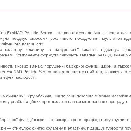
ies ExoNAD Peptide Serum – це високотехнологічне рішення для 
мула поєднує екзосоми рослинного походження, мультипептидн
клітинного потенціалу.
 колагену, еластину та гіалуронової кислоти, підвищує щільн
киснем. Компоненти формули знижують запальні реакції, зменшуют
вості, вікових змінах, порушенні бар’єрної функції шкіри, а також
es ExoNAD Peptide Serum повертає шкірі рівний тон, гладкість та с
й ефект молодості.
и на очищену шкіру обличчя, шиї та зони декольте м’якими масажни
акож у реабілітаційних протоколах після косметологічних процедур.
 бар’єрної функції шкіри — прискорює регенерацію, знижує чутливіс
іри — стимулює синтез колагену й еластину, підвищує тургор та пру