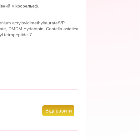
івний мікрорельєф.
onium acryloyldimethyltaurate/VP
tate, DMDM Hydantoin, Centella asiatica
yl tetrapeptide-7.