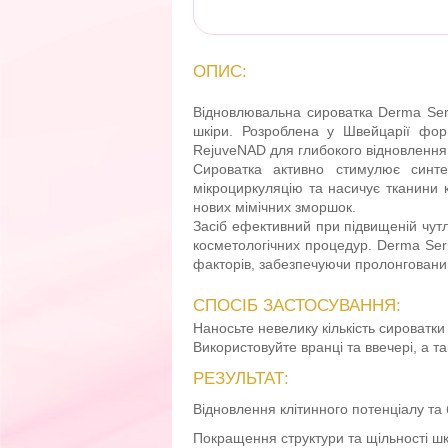
ОПИС:
Відновлювальна сироватка Derma Ser
шкіри. Розроблена у Швейцарії фор
RejuveNAD для глибокого відновлення 
Сироватка активно стимулює синтез
мікроциркуляцію та насичує тканини 
нових мімічних зморшок.
Засіб ефективний при підвищеній чутли
косметологічних процедур. Derma Seri
факторів, забезпечуючи пролонговани
СПОСІБ ЗАСТОСУВАННЯ:
Наносьте невелику кількість сироватк
Використовуйте вранці та ввечері, а т
РЕЗУЛЬТАТ:
Відновлення клітинного потенціалу та
Покращення структури та щільності шк