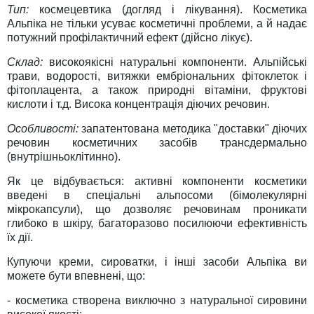
Тип:
космецевтика (догляд і лікування). Косметика
Альпіка не тільки усуває косметичні проблеми, а й надає
потужний профілактичний ефект (дійсно лікує).
Склад:
високоякісні натуральні компоненти. Альпійські
трави, водорості, витяжки ембріональних фітоклеток і
фітоплацента, а також природні вітаміни, фруктові
кислоти і т.д. Висока концентрація діючих речовин.
Особливості:
запатентована методика "доставки" діючих
речовин косметичних засобів трансдермально
(внутрішньоклітинно).
Як це відбувається: активні компоненти косметики
введені в спеціальні альпосоми (бімолекулярні
мікрокапсули), що дозволяє речовинам проникати
глибоко в шкіру, багаторазово посилюючи ефективність
їх дії.
Купуючи креми, сироватки, і інші засоби Альпіка ви
можете бути впевнені, що:
- косметика створена виключно з натуральної сировини