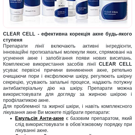
CLEAR CELL - ефективна корекція акне будь-якого
ступеня
Препарати лінії включають активні інгредієнти,
інноваційні протизапальні молекули яких, спрямовані на
усунення акне і запобігання появи нових висипань.
Комплексне використання засобів лінії
CLEAR CELL
усуває первісні причини виникнення акне, ретельно
очищаючи пори і ексфолюючи шкіру, регулюють шкірну
секрецію, усувають запальні процеси, надають потужну
антибактеріальну дію на шкіру. Препарати можна
використовувати для догляду за жирною шкірою і
профілактикою акне.
Для проблемної та жирної шкіри, і навіть комплексного
лікування акне Ви можете підібрати препарати:
Емульсія Анти-акне
є базовим препаратом, який
слід використовувати в обов'язковому порядку при
лікуванні акне.