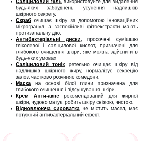
Саліциловий гель
використовуйте для видалення
будь-яких забруднень, усунення надлишків
шкірного секрету.
Скраб
очищає шкіру за допомогою інноваційних
мікрогранул, а заспокійливі фітоекстракти мають
протизапальну дію.
Антибактеріальні диски
,
просочені сумішшю
гліколевої і саліцилової кислот, призначені для
глибокого очищення шкіри, яке можна здійснити в
будь-яких умовах.
Саліциловий тонік
ретельно очищає шкіру від
надлишків шкірного жиру, нормалізує секрецію
залоз, частково розчиняє комедони.
Маска
на основі білої глини призначена для
глибокого очищення і підсушування шкіри.
Крем Анти-акне
рекомендований для жирної
шкіри, чудово матує, робить шкіру свіжою, чистою.
Відновлююча сироватка
не містить масел, має
потужний антибактеріальний ефект.