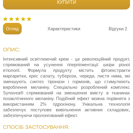
КУПИТИ
Огляд
Характеристики
Відгуки
2
ОПИС:
Інтенсивний освітлюючий крем - це революційний продукт,
спрямований на усунення гіперпігментації шкіри різної
етіології. Формула продукту містить фітоекстракти
маргаритки, крес салату, туберози, череди, листя нима, які
зменшують синтез тіронази і гормонів, що стимулюють
вироблення меланіну. Спеціально розроблений комплекс
Synovea® спрямований на зменшення вмісту в тканинах
позаклітинного меланіну. Подібний ефект можна порівняти з
використанням 2% гідрохінону. Унікальна технологія
забезпечує поступове вивільнення активних складових,
забезпечуючи пролонгований ефект.
СПОСІБ ЗАСТОСУВАННЯ: