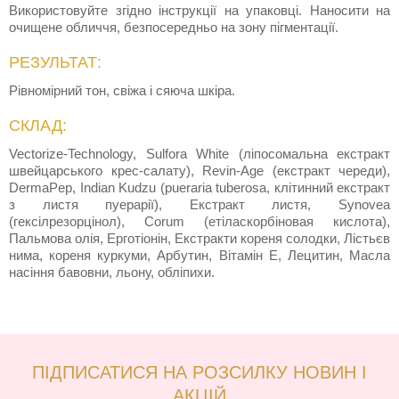
Використовуйте згідно інструкції на упаковці. Наносити на
очищене обличчя, безпосередньо на зону пігментації.
РЕЗУЛЬТАТ:
Рівномірний тон, свіжа і сяюча шкіра.
СКЛАД:
Vectorize-Technology, Sulfora White (ліпосомальна екстракт
швейцарського крес-салату), Revin-Age (екстракт череди),
DermaPep, Indian Kudzu (pueraria tuberosa, клітинний екстракт
з листя пуерарії), Екстракт листя, Synovea
(гексілрезорцінол), Corum (етіласкорбіновая кислота),
Пальмова олія, Ерготіонін, Екстракти кореня солодки, Лістьєв
нима, кореня куркуми, Арбутин, Вітамін Е, Лецитин, Масла
насіння бавовни, льону, обліпихи.
ПІДПИСАТИСЯ НА РОЗСИЛКУ НОВИН І
АКЦІЙ