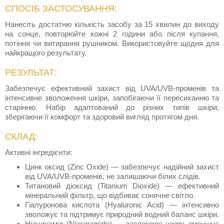
СПОСІБ ЗАСТОСУВАННЯ:
Нанесіть достатню кількість засобу за 15 хвилин до виходу
на сонце, повторюйте кожні 2 години або після купання,
потіння чи витирання рушником. Використовуйте щодня для
найкращого результату.
РЕЗУЛЬТАТ:
Забезпечує ефективний захист від UVA/UVB-променів та
інтенсивне зволоження шкіри, запобігаючи її пересиханню та
старінню. Набір адаптований до різних типів шкіри,
зберігаючи її комфорт та здоровий вигляд протягом дня.
СКЛАД:
Активні інгредієнти:
Цинк оксид (Zinc Oxide) — забезпечує надійний захист
від UVA/UVB-променів, не залишаючи білих слідів.
Титановий діоксид (Titanium Dioxide) — ефективний
мінеральний фільтр, що відбиває сонячне світло.
Гіалуронова кислота (Hyaluronic Acid) — інтенсивно
зволожує та підтримує природний водний баланс шкіри.
Ніацинамід (Niacinamide) — заспокоює шкіру, зменшує