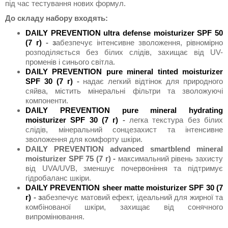
під час тестування нових формул.
До складу набору входять:
DAILY PREVENTION ultra defense moisturizer SPF 50
(7 г)
- з
абезпечує інтенсивне зволоження, рівномірно
розподіляється без білих слідів, захищає від UV-
променів і синього світла.
DAILY PREVENTION pure mineral tinted moisturizer
SPF 30 (7 г)
-
надає легкий відтінок для природного
сяйва, містить мінеральні фільтри та зволожуючі
компоненти.
DAILY PREVENTION pure mineral hydrating
moisturizer SPF 30 (7 г)
-
легка текстура без білих
слідів, мінеральний сонцезахист та інтенсивне
зволоження для комфорту шкіри.
DAILY PREVENTION advanced smartblend mineral
moisturizer SPF 75 (7 г) -
максимальний рівень захисту
від UVA/UVB, зменшує почервоніння та підтримує
гідробаланс шкіри.
DAILY PREVENTION sheer matte moisturizer SPF 30 (7
г)
- з
абезпечує матовий ефект, ідеальний для жирної та
комбінованої шкіри, захищає від сонячного
випромінювання.