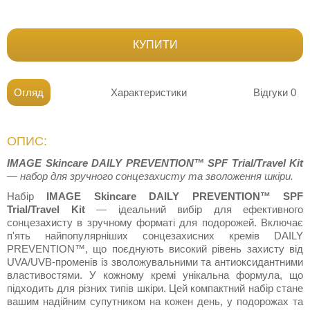
КУПИТИ
Огляд
Характеристики
Відгуки
0
ОПИС:
IMAGE Skincare DAILY PREVENTION™ SPF Trial/Travel Kit
— набор для зручного сонцезахисту та зволоження шкіри.
Набір
IMAGE Skincare DAILY PREVENTION™ SPF
Trial/Travel Kit
— ідеальний вибір для ефективного
сонцезахисту в зручному форматі для подорожей. Включає
п'ять найпопулярніших сонцезахисних кремів DAILY
PREVENTION™, що поєднують високий рівень захисту від
UVA/UVB-променів із зволожувальними та антиоксидантними
властивостями. У кожному кремі унікальна формула, що
підходить для різних типів шкіри. Цей компактний набір стане
вашим надійним супутником на кожен день, у подорожах та