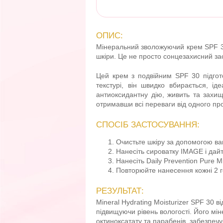
ОПИС:
Мінеральний зволожуючий крем SPF 30
шкіри. Це не просто сонцезахисний зас
Цей крем з подвійним SPF 30 підгото
текстурі, він швидко вбирається, ід
антиоксидантну дію, живить та захищ
отримавши всі переваги від одного про
СПОСІБ ЗАСТОСУВАННЯ:
Очистьте шкіру за допомогою в
Нанесіть сироватку IMAGE і дайт
Нанесіть Daily Prevention Pure M
Повторюйте нанесення кожні 2 г
РЕЗУЛЬТАТ:
Mineral Hydrating Moisturizer SPF 30 в
підвищуючи рівень вологості. Його мі
октиноксатату та парабенів, забезпеч