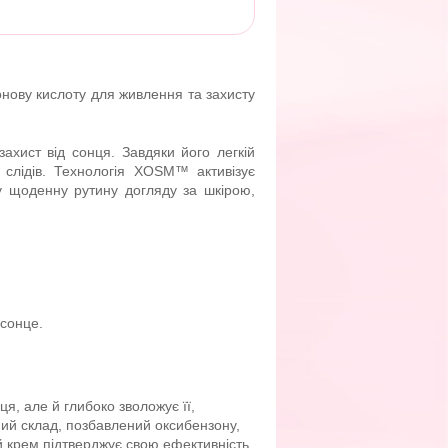
нову кислоту для живлення та захисту
ахист від сонця. Завдяки його легкій
х слідів. Технологія XOSM™ активізує
шу щоденну рутину догляду за шкірою,
 сонце.
ця, але й глибоко зволожує її,
ний склад, позбавлений оксибензону,
й крем підтверджує свою ефективність