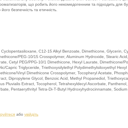
ароматизаторів, що робить його некомедогенним та підходить для буд
його безпечність та етичність.
 Cyclopentasiloxane, C12-15 Alkyl Benzoate, Dimethicone, Glycerin, Cy
imethicone/PEG-10/15 Crosspolymer, Aluminum Hydroxide, Stearic Acid, 
earate, Cetyl PEG/PPG-10/1 Dimethicone, Hexyl Laurate, Dimethicone/Po
c/Capric Triglyceride, Triethoxysilylethyl Polydimethylsiloxyethyl Hexyl
ethicone/Vinyl Dimethicone Crosspolymer, Tocopheryl Acetate, Phosphati
ract, Dipropylene Glycol, Benzoic Acid, Methyl Propanediol, Triethoxycap
cus Pluvialis Extract, Tocopherol, Tetrahexyldecyl Ascorbate, Panthen
ate, Pentaerythrityl Tetra-Di-T-Butyl Hydroxyhydrocinnamate, Sodium
труйтеся
або
увійдіть