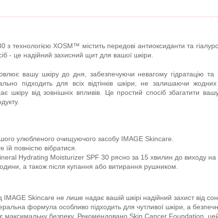
 з технологією XOSM™ містить передові антиоксиданти та гіалуро
іб - це надійний захисний щит для вашої шкіри.
влює вашу шкіру до дня, забезпечуючи невагому гідратацію та з
еально підходить для всіх відтінків шкіри, не залишаючи жодни
ає шкіру від зовнішніх впливів. Це простий спосіб збагатити ва
дукту.
ашого улюбленого очищуючого засобу IMAGE Skincare.
е їй повністю вібратися.
ineral Hydrating Moisturizer SPF 30 рясно за 15 хвилин до виходу на
одини, а також після купання або витирання рушником.
ід IMAGE Skincare не лише надає вашій шкірі надійний захист від сон
неральна формула особливо підходить для чутливої шкіри, а безпеч
ує максимальну безпеку. Рекомендовано Skin Cancer Foundation, це