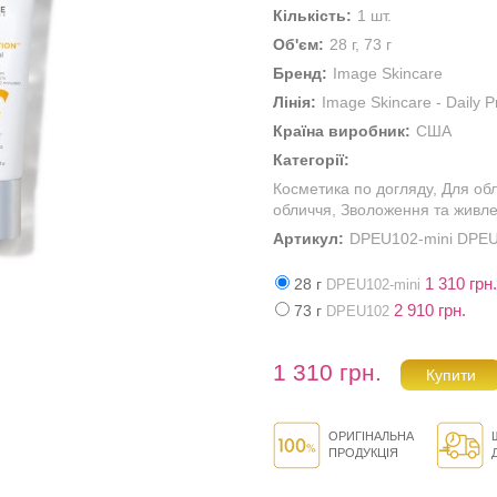
Кількість:
1 шт.
Об'єм:
28 г, 73 г
Бренд:
Image Skincare
Лінія:
Image Skincare - Daily P
Країна виробник:
США
Категорії:
Косметика по догляду
,
Для об
обличчя
,
Зволоження та живл
Артикул:
DPEU102-mini DPE
1 310 грн.
28 г
DPEU102-mini
2 910 грн.
73 г
DPEU102
1 310 грн.
ОРИГІНАЛЬНА
ПРОДУКЦІЯ