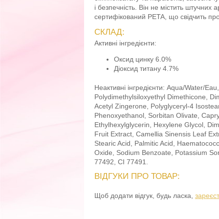
і безпечність. Він не містить штучних 
сертифікований PETA, що свідчить про 
СКЛАД:
Активні інгредієнти
:
Оксид цинку 6.0%
Діоксид титану 4.7%
Неактивні інгредієнти
: Aqua/Water/Eau,
Polydimethylsiloxyethyl Dimethicone, D
Acetyl Zingerone, Polyglyceryl-4 Isost
Phenoxyethanol, Sorbitan Olivate, Capryli
Ethylhexylglycerin, Hexylene Glycol, Dim
Fruit Extract, Camellia Sinensis Leaf Ext
Stearic Acid, Palmitic Acid, Haematococ
Oxide, Sodium Benzoate, Potassium Sorb
77492, CI 77491.
ВІДГУКИ ПРО ТОВАР:
Щоб додати відгук, будь ласка,
зареєс