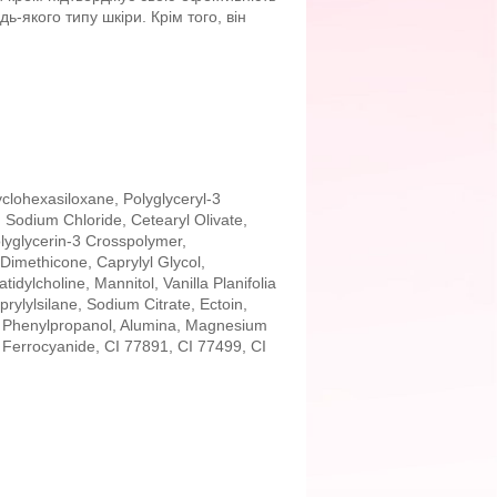
ь-якого типу шкіри. Крім того, він
clohexasiloxane, Polyglyceryl-3
Sodium Chloride, Cetearyl Olivate,
lyglycerin-3 Crosspolymer,
 Dimethicone, Caprylyl Glycol,
dylcholine, Mannitol, Vanilla Planifolia
rylylsilane, Sodium Citrate, Ectoin,
ol, Phenylpropanol, Alumina, Magnesium
 Ferrocyanide, CI 77891, CI 77499, CI