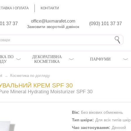
ТАВКА І ОПЛАТА
КОНТАКТИ
office@luxmarafet.com
801 37 37
(093) 101 37 37
Замовити зворотній дзвінок
КА ПО
ДЕКОРАТИВНА
ПАРФУМИ
ЯДУ
КОСМЕТИКА
et
→
Косметика по догляду
ВАЛЬНИЙ КРЕМ SPF 30
Pure Mineral Hydrating Moisturizer SPF 30
Вік:
Без вікових обмежень
Тип шкіри:
Для всіх типів шкі
Час застосування:
Денний