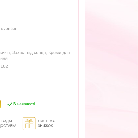
revention
личчя
,
Захист від сонця
,
Креми для
ення
U102
В наявності
ШВИДКА
СИСТЕМА
ДОСТАВКА
ЗНИЖОК