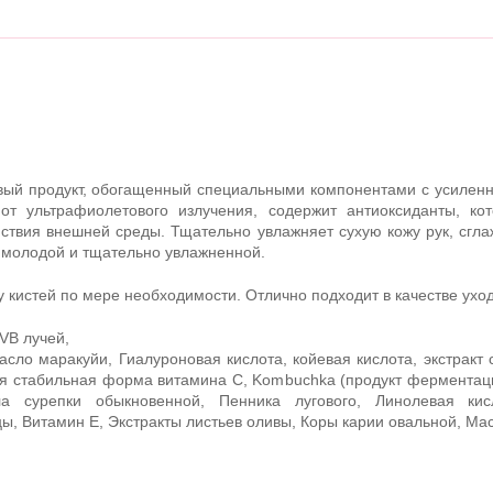
вый продукт, обогащенный специальными компонентами с усилен
 от ультрафиолетового излучения, содержит антиоксиданты, к
йствия внешней среды. Тщательно увлажняет сухую кожу рук, сгла
е молодой и тщательно увлажненной.
у кистей по мере необходимости. Отлично подходит в качестве ухо
VB лучей,
ло маракуйи, Гиалуроновая кислота, койевая кислота, экстракт со
 стабильная форма витамина С, Kombuchka (продукт ферментации
а сурепки обыкновенной, Пенника лугового, Линолевая ки
 Витамин Е, Экстракты листьев оливы, Коры карии овальной, Мас