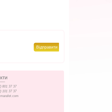
КТИ
) 801 37 37
) 101 37 37
xmarafet.com