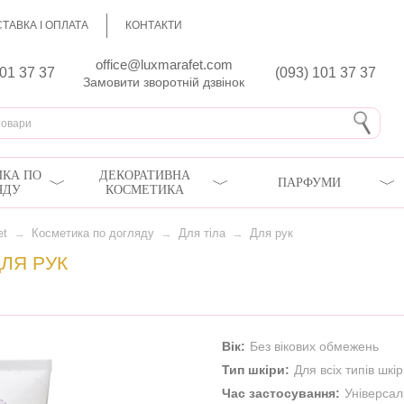
ТАВКА І ОПЛАТА
КОНТАКТИ
office@luxmarafet.com
801 37 37
(093) 101 37 37
Замовити зворотній дзвінок
КА ПО
ДЕКОРАТИВНА
ПАРФУМИ
ЯДУ
КОСМЕТИКА
et
→
Косметика по догляду
→
Для тіла
→
Для рук
ЛЯ РУК
Вік:
Без вікових обмежень
Тип шкіри:
Для всіх типів шкі
Час застосування:
Універса