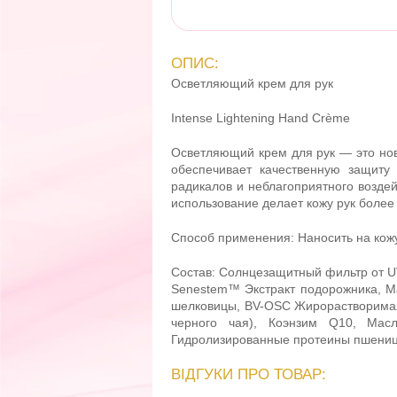
ОПИС:
Осветляющий крем для рук
Intense Lightening Hand Crème
Осветляющий крем для рук — это но
обеспечивает качественную защиту
радикалов и неблагоприятного возде
использование делает кожу рук боле
Способ применения:
Наносить на кож
Состав:
Солнцезащитный фильтр от U
Senestem™ Экстракт подорожника, Мас
шелковицы, BV-OSC Жирорастворимая
черного чая), Коэнзим Q10, Масл
Гидролизированные протеины пшеницы,
ВІДГУКИ ПРО ТОВАР: