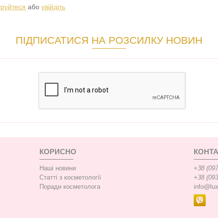
труйтеся
або
увійдіть
ПІДПИСАТИСЯ НА РОЗСИЛКУ НОВИН
КОРИСНО
КОНТА
Наші новини
+38 (097
Статті з косметології
+38 (093
Поради косметолога
info@lu