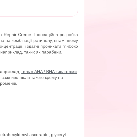
 Repair Creme. Інноваційна розробка
на на комбінації ретинолу, вітамінному
нцентрації, і здатні проникати глибоко
 наприклад, таких як парабени.
 наприклад,
гель з AHA / BHA кислотами
.
е важливо після такого крему на
променів.
 tetrahexyldecyl ascorabte, glyceryl