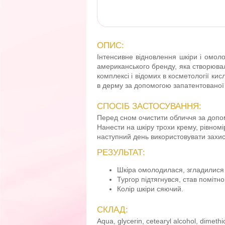
ОПИС:
Інтенсивне відновлення шкіри і омо
американського бренду, яка створювала
комплексі і відомих в косметології ки
в дерму за допомогою запатентованої 
СПОСІБ ЗАСТОСУВАННЯ:
Перед сном очистити обличчя за допом
Нанести на шкіру трохи крему, рівномі
наступний день використовувати захис
РЕЗУЛЬТАТ:
Шкіра омолодилася, згладилися 
Тургор підтягнувся, став помітн
Колір шкіри сяючий.
СКЛАД:
Aqua, glycerin, cetearyl alcohol, dimethic