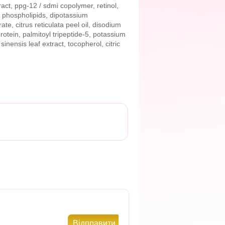
ract, ppg-12 / sdmi copolymer, retinol,
d, phospholipids, dipotassium
ate, citrus reticulata peel oil, disodium
otein, palmitoyl tripeptide-5, potassium
nensis leaf extract, tocopherol, citric