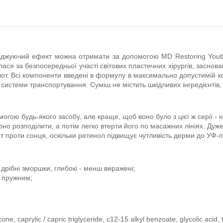
лоджуючий ефект можна отримати за допомогою MD Restoring Youth
ся за безпосередньої участі світових пластичних хірургів, заснова
слот. Всі компоненти введені в формулу в максимально допустимій ко
системи транспортування. Суміш не містить шкідливих інгредієнтів,
огою будь-якого засобу, але краще, щоб воно було з цієї ж серії -
рно розподілити, а потім легко втерти його по масажних лініях. Дуж
т проти сонця, оскільки ретинол підвищує чутливість дерми до УФ-
дрібні зморшки, глибокі - менш виражені;
о пружним;
one, caprylic / capric triglyceride, c12-15 alkyl benzoate, glycolic acid,