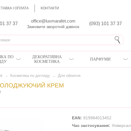
ТАВКА І ОПЛАТА
КОНТАКТИ
office@luxmarafet.com
801 37 37
(093) 101 37 37
Замовити зворотній дзвінок
КА ПО
ДЕКОРАТИВНА
ПАРФУМИ
ЯДУ
КОСМЕТИКА
et
→
Косметика по догляду
→
Для обличчя
МОЛОДЖУЮЧИЙ КРЕМ
e
EAN:
819984013452
Час застосування:
Універса