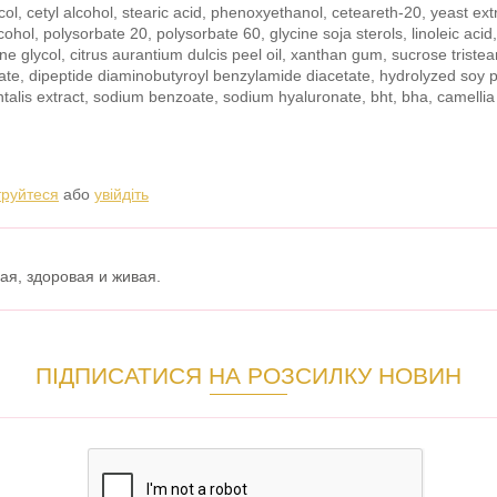
ol, cetyl alcohol, stearic acid, phenoxyethanol, ceteareth-20, yeast ext
ohol, polysorbate 20, polysorbate 60, glycine soja sterols, linoleic aci
ne glycol, citrus aurantium dulcis peel oil, xanthan gum, sucrose tristear
tate, dipeptide diaminobutyroyl benzylamide diacetate, hydrolyzed soy pr
alis extract, sodium benzoate, sodium hyaluronate, bht, bha, camellia si
труйтеся
або
увійдіть
я, здоровая и живая.
ПІДПИСАТИСЯ НА РОЗСИЛКУ НОВИН