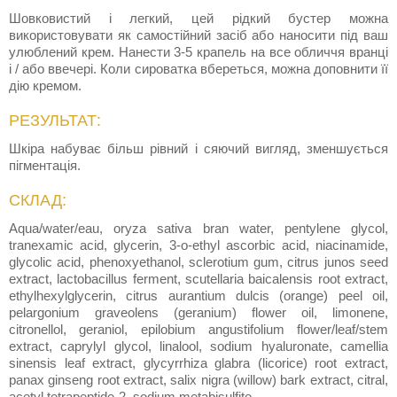
Шовковистий і легкий, цей рідкий бустер можна
використовувати як самостійний засіб або наносити під ваш
улюблений крем. Нанести 3-5 крапель на все обличчя вранці
і / або ввечері. Коли сироватка вбереться, можна доповнити її
дію кремом.
РЕЗУЛЬТАТ:
Шкіра набуває більш рівний і сяючий вигляд, зменшується
пігментація.
СКЛАД:
Aqua/water/eau, oryza sativa bran water, pentylene glycol,
tranexamic acid, glycerin, 3-o-ethyl ascorbic acid, niacinamide,
glycolic acid, phenoxyethanol, sclerotium gum, citrus junos seed
extract, lactobacillus ferment, scutellaria baicalensis root extract,
ethylhexylglycerin, citrus aurantium dulcis (orange) peel oil,
pelargonium graveolens (geranium) flower oil, limonene,
citronellol, geraniol, epilobium angustifolium flower/leaf/stem
extract, caprylyl glycol, linalool, sodium hyaluronate, camellia
sinensis leaf extract, glycyrrhiza glabra (licorice) root extract,
panax ginseng root extract, salix nigra (willow) bark extract, citral,
acetyl tetrapeptide-2, sodium metabisulfite.