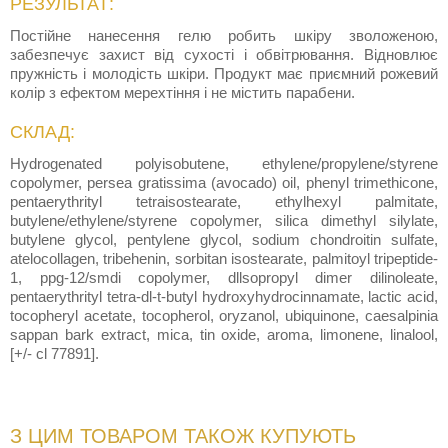
РЕЗУЛЬТАТ:
Постійне нанесення гелю робить шкіру зволоженою,
забезпечує захист від сухості і обвітрювання. Відновлює
пружність і молодість шкіри. Продукт має приємний рожевий
колір з ефектом мерехтіння і не містить парабени.
СКЛАД:
Hydrogenated polyisobutene, ethylene/propylene/styrene
copolymer, persea gratissima (avocado) oil, phenyl trimethicone,
pentaerythrityl tetraisostearate, ethylhexyl palmitate,
butylene/ethylene/styrene copolymer, silica dimethyl silylate,
butylene glycol, pentylene glycol, sodium chondroitin sulfate,
atelocollagen, tribehenin, sorbitan isostearate, palmitoyl tripeptide-
1, ppg-12/smdi copolymer, dllsopropyl dimer dilinoleate,
pentaerythrityl tetra-dl-t-butyl hydroxyhydrocinnamate, lactic acid,
tocopheryl acetate, tocopherol, oryzanol, ubiquinone, caesalpinia
sappan bark extract, mica, tin oxide, aroma, limonene, linalool,
[+/- cl 77891].
З ЦИМ ТОВАРОМ ТАКОЖ КУПУЮТЬ