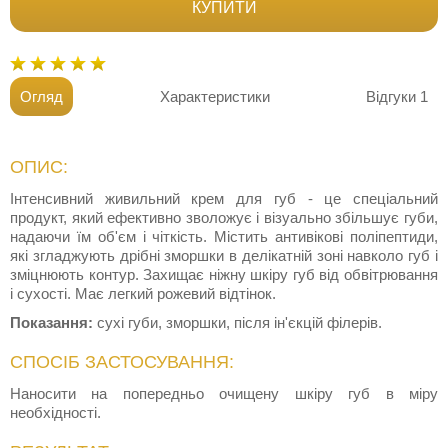
КУПИТИ
Огляд
Характеристики
Відгуки
1
ОПИС:
Інтенсивний живильний крем для губ - це спеціальний
продукт, який ефективно зволожує і візуально збільшує губи,
надаючи їм об'єм і чіткість. Містить антивікові поліпептиди,
які згладжують дрібні зморшки в делікатній зоні навколо губ і
зміцнюють контур. Захищає ніжну шкіру губ від обвітрювання
і сухості. Має легкий рожевий відтінок.
Показання:
сухі губи, зморшки, після ін'єкцій філерів.
СПОСІБ ЗАСТОСУВАННЯ:
Наносити на попередньо очищену шкіру губ в міру
необхідності.