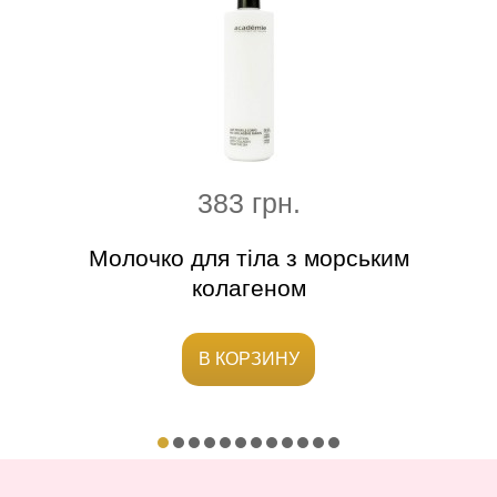
383 грн.
тини
Молочко для тіла з морським
Напі
колагеном
В КОРЗИНУ