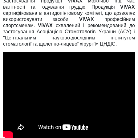
Застосування продукції
VIVAX
можливо під час
вагітності та годування груддю. Продукція
VIVAX
сертифікована в антидопінговому комітеті, що дозволяє
використовувати засоби
VIVAX
професійним
спортсменам.
VIVAX
схвалений і рекомендований до
застосування Асоціацією Стоматологів України (АСУ) і
"Центральним науково-дослідним інститутом
стоматології та щелепно-лицевої хірургії» ЦНДІС.