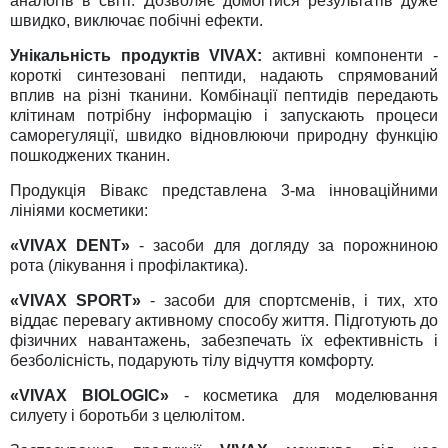
аналогів в світі. Дозволяє домогтися результатів дуже
швидко, виключає побічні ефекти.
Унікальність продуктів VIVAX:
активні компоненти -
короткі синтезовані пептиди, надають спрямований
вплив на різні тканини. Комбінації пептидів передають
клітинам потрібну інформацію і запускають процеси
саморегуляції, швидко відновлюючи природну функцію
пошкоджених тканин.
Продукція Вівакс представлена 3-ма інноваційними
лініями косметики:
«VIVAX DENT»
- засоби для догляду за порожниною
рота (лікування і профілактика).
«VIVAX SPORT»
- засоби для спортсменів, і тих, хто
віддає перевагу активному способу життя. Підготують до
фізичних навантажень, забезпечать їх ефективність і
безболісність, подарують тілу відчуття комфорту.
«VIVAX BIOLOGIC»
- косметика для моделювання
силуету і боротьби з целюлітом.