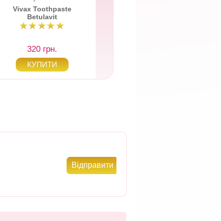
Vivax Toothpaste
Vivax Dent
Betulavit
Remineralize
320 грн.
329 грн.