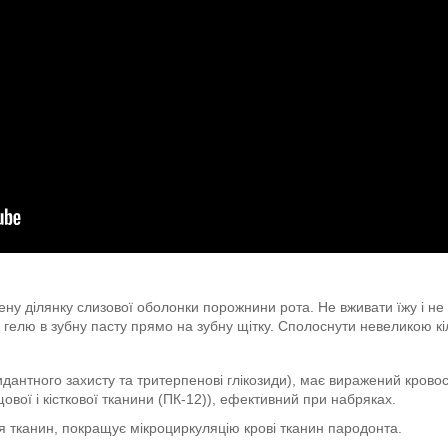
ну ділянку слизової оболонки порожнини рота. Не вживати їжу і не 
гелю в зубну пасту прямо на зубну щітку. Сполоснути невеликою кі
антного захисту та тритерпенові глікозиди), має виражений крово
ової і кісткової тканини (ПК-12)), ефективний при набряках.
ня тканин, покращує мікроциркуляцію крові тканин пародонта.