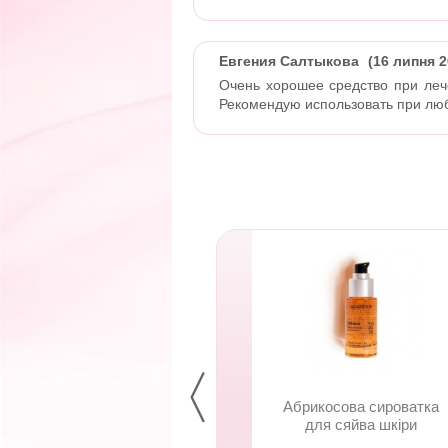
Евгения Салтыкова
(16 липня 2
Очень хорошее средство при леч
Рекомендую использовать при лю
пунь-гель Чемпіон
Абрикосова сироватка
душу для чоловіків
для сяйва шкіри