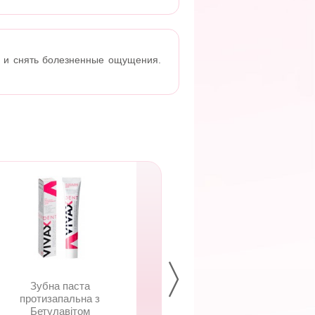
я и снять болезненные ощущения.
Зубна паста
Зубна паста
протизапальна з
ремінералізуюч
Бетулавітом