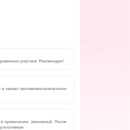
ораженных участков. Рекомендую!
е и оказал противовоспалительное
й в применении, экономный. После
зультативная.