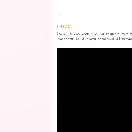
ОПИС:
Гель «Vivax Dent» з пептидним комп
кровоспинний, протизапальний і заго