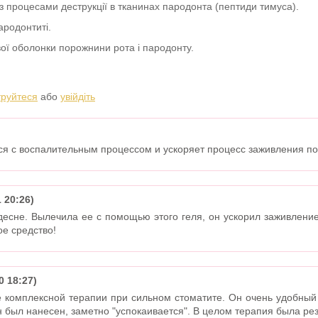
 з процесами деструкції в тканинах пародонта (пептиди тимуса).
ародонтиті.
ої оболонки порожнини рота і пародонту.
труйтеся
або
увійдіть
ся с воспалительным процессом и ускоряет процесс заживления п
 20:26)
есне. Вылечила ее с помощью этого геля, он ускорил заживлени
ое средство!
0 18:27)
ве комплексной терапии при сильном стоматите. Он очень удобны
н был нанесен, заметно "успокаивается". В целом терапия была ре