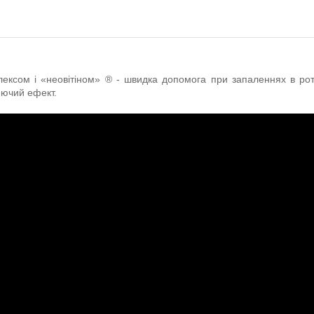
лексом і «неовітіном» ® - швидка допомога при запаленнях в рот
юючий ефект.