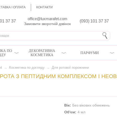
ТАВКА І ОПЛАТА
КОНТАКТИ
office@luxmarafet.com
801 37 37
(093) 101 37 37
Замовити зворотній дзвінок
КА ПО
ДЕКОРАТИВНА
ПАРФУМИ
ЯДУ
КОСМЕТИКА
et
→
Косметика по догляду
→
Для ротової порожнини
РОТА З ПЕПТИДНИМ КОМПЛЕКСОМ І НЕОВ
Вік:
Без вікових обмежень
Об'єм:
4 мл