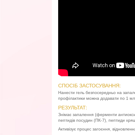
СПОСІБ ЗАСТОСУВАННЯ:
Нанести гель безпосередньо на запале
профілактики можна додавати по 1 мл 
РЕЗУЛЬТАТ:
Знімає запалення (ферменти антиоксид
пептидів посудин (ПК-7), пептиди хрящ
Активізує процес загоєння, відновлен