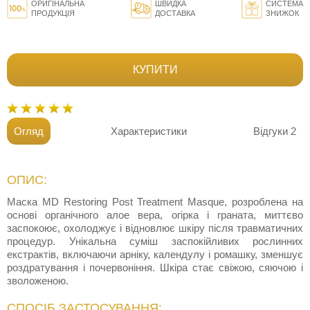
ОРИГІНАЛЬНА
ШВИДКА
СИСТЕМА
ПРОДУКЦІЯ
ДОСТАВКА
ЗНИЖОК
КУПИТИ
Огляд
Характеристики
Відгуки
2
ОПИС:
Маска MD Restoring Post Treatment Masque, розроблена на
основі органічного алое вера, огірка і граната, миттєво
заспокоює, охолоджує і відновлює шкіру після травматичних
процедур. Унікальна суміш заспокійливих рослинних
екстрактів, включаючи арніку, календулу і ромашку, зменшує
роздратування і почервоніння. Шкіра стає свіжою, сяючою і
зволоженою.
СПОСІБ ЗАСТОСУВАННЯ: