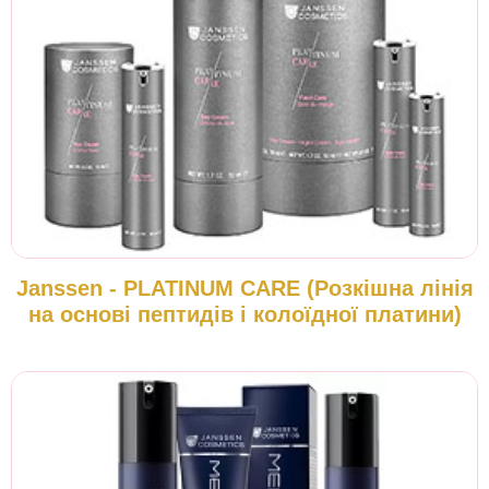
Janssen - PLATINUM CARE (Розкішна лінія
на основі пептидів і колоїдної платини)