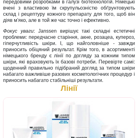
передовими розробками в галузі біотехнологій. Німецькі
вчені з властивою їм скрупульозністю обґрунтовують
склад і рецептуру кожного препарату для того, щоб він
діяв м'яко, але в той же час точно і ефективно.
Фокус уваги
: Janssen вирішує такі складні естетичні
проблеми: передчасне старіння, акне, розацеа, купероз,
гіперчутливість шкіри. І, що найголовніше - завжди
приносить обіцяний результат. Крім того, в асортименті
німецького бренду є лінії по догляду за кожним типом
шкіри, які враховують їх базові потреби. Перевірте самі:
щоденний правильно підібраний догляд за типом шкіри
набагато важливіше разових косметологічних процедур і
приносить набагато стабільніші результати.
Лінії