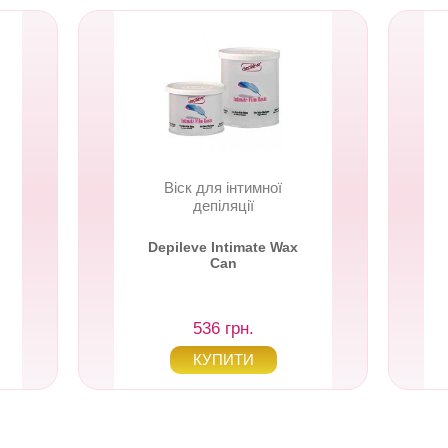
Віск для інтимної
депіляції
Depileve Intimate Wax
Can
536 грн.