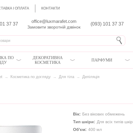
ТАВКА І ОПЛАТА
КОНТАКТИ
office@luxmarafet.com
801 37 37
(093) 101 37 37
Замовити зворотній дзвінок
КА ПО
ДЕКОРАТИВНА
ПАРФУМИ
ЯДУ
КОСМЕТИКА
et
→
Косметика по догляду
→
Для тіла
→
Депіляція
Вік:
Без вікових обмежень
Тип шкіри:
Для всіх типів шкі
Об'єм:
400 мл