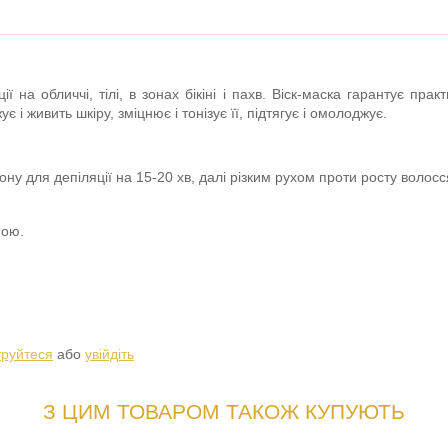
ї на обличчі, тілі, в зонах бікіні і пахв. Віск-маска гарантує пр
 і живить шкіру, зміцнює і тонізує її, підтягує і омолоджує.
зону для депіляції на 15-20 хв, далі різким рухом проти росту волосся
ною.
труйтеся
або
увійдіть
З ЦИМ ТОВАРОМ ТАКОЖ КУПУЮТЬ