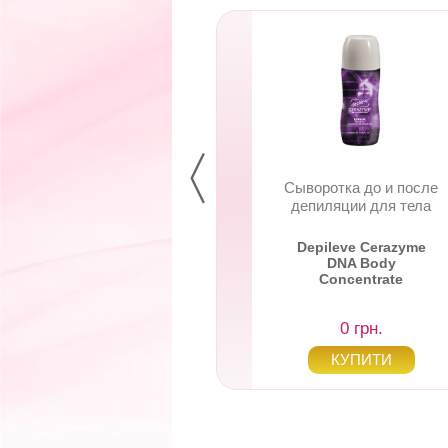
бор одноразовых
Сыворотка до и после
пателей для тела
депиляции для тела
pil Body Spatulas
Depileve Cerazyme
DNA Body
Concentrate
0 грн.
0 грн.