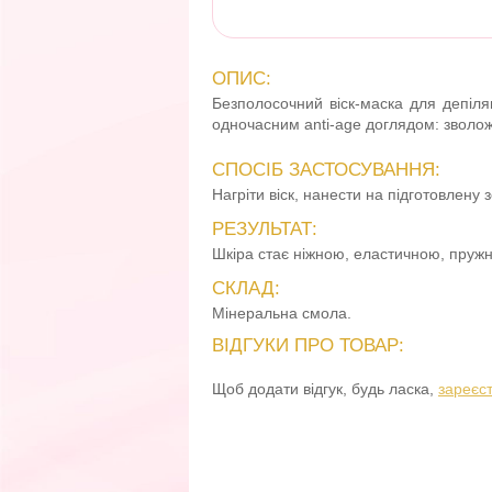
ОПИС:
Безполосочний віск-маска для депіляці
одночасним anti-age доглядом: зволожує
СПОСІБ ЗАСТОСУВАННЯ:
Нагріти віск, нанести на підготовлену 
РЕЗУЛЬТАТ:
Шкіра стає ніжною, еластичною, пруж
СКЛАД:
Мінеральна смола.
ВІДГУКИ ПРО ТОВАР:
Щоб додати відгук, будь ласка,
зареєс