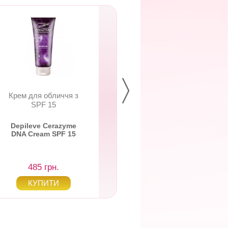
Крем для обличчя з
Гель перед епіляці
SPF 15
вмістом камфори і
Depileve Cerazyme
Depileve Pre Base
DNA Cream SPF 15
485 грн.
255 грн.