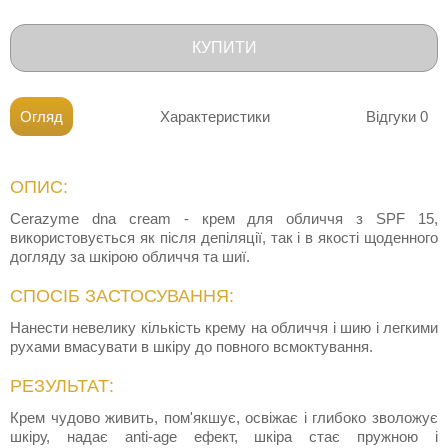
КУПИТИ
Огляд
Характеристики
Відгуки
0
ОПИС:
Cerazyme dna cream - крем для обличчя з SPF 15,
використовується як після депіляції, так і в якості щоденного
догляду за шкірою обличчя та шиї.
СПОСІБ ЗАСТОСУВАННЯ:
Нанести невелику кількість крему на обличчя і шию і легкими
рухами вмасувати в шкіру до повного всмоктування.
РЕЗУЛЬТАТ:
Крем чудово живить, пом'якшує, освіжає і глибоко зволожує
шкіру, надає anti-age ефект, шкіра стає пружною і