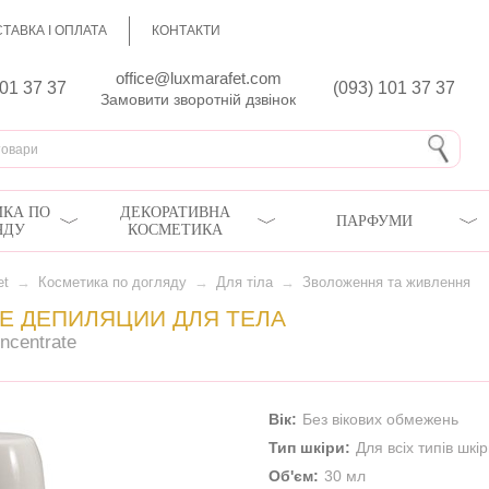
ТАВКА І ОПЛАТА
КОНТАКТИ
office@luxmarafet.com
801 37 37
(093) 101 37 37
Замовити зворотній дзвінок
КА ПО
ДЕКОРАТИВНА
ПАРФУМИ
ЯДУ
КОСМЕТИКА
et
→
Косметика по догляду
→
Для тіла
→
Зволоження та живлення
Е ДЕПИЛЯЦИИ ДЛЯ ТЕЛА
ncentrate
Вік:
Без вікових обмежень
Тип шкіри:
Для всіх типів шкі
Об'єм:
30 мл