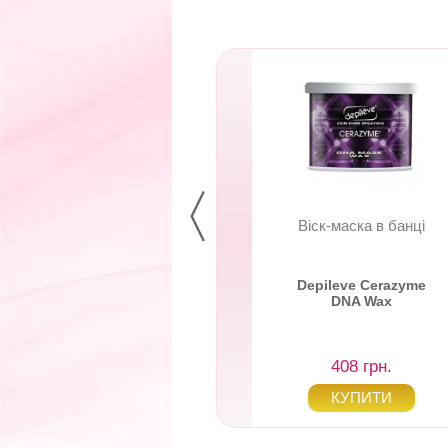
бор одноразовых
Віск-маска в банці
пателей для тела
pil Body Spatulas
Depileve Cerazyme
DNA Wax
0 грн.
408 грн.