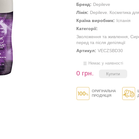
Бренд:
Depileve
Лінія:
Depileve. Косметика для
Країна виробник:
Іспанія
Категорії:
Зволоження та живлення
,
Сир
перед та після депіляції
Артикул:
VECZSBD30
Немає у наявності
0 грн.
ОРИГІНАЛЬНА
ПРОДУКЦІЯ