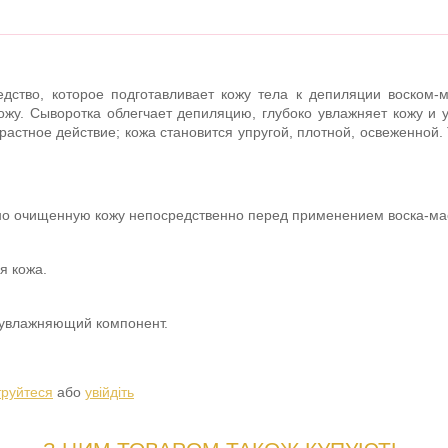
едство, которое подготавливает кожу тела к депиляции воском
ожу. Сыворотка облегчает депиляцию, глубоко увлажняет кожу и у
растное действие; кожа становится упругой, плотной, освеженной.
но очищенную кожу непосредственно перед применением воска-ма
я кожа.
 увлажняющий компонент.
труйтеся
або
увійдіть