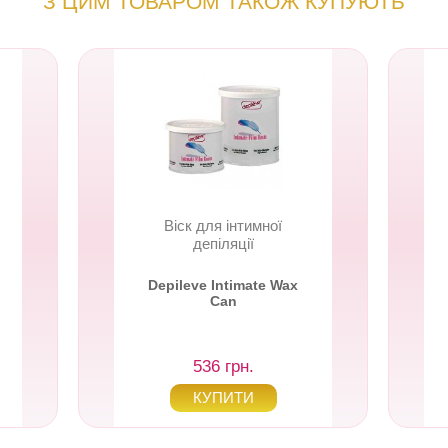
З ЦИМ ТОВАРОМ ТАКОЖ КУПУЮТЬ
Віск для інтимної
депіляції
Depileve Intimate Wax
Can
536 грн.