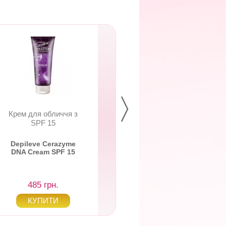
Крем для обличчя з
Гель перед епіляці
SPF 15
вмістом камфори і
Depileve Cerazyme
Depileve Pre Base
DNA Cream SPF 15
485 грн.
255 грн.