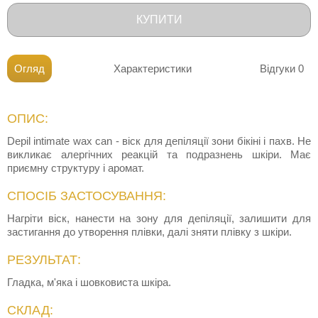
КУПИТИ
Огляд
Характеристики
Відгуки
0
ОПИС:
Depil intimate wax can - віск для депіляції зони бікіні і пахв. Не
викликає алергічних реакцій та подразнень шкіри. Має
приємну структуру і аромат.
СПОСІБ ЗАСТОСУВАННЯ:
Нагріти віск, нанести на зону для депіляції, залишити для
застигання до утворення плівки, далі зняти плівку з шкіри.
РЕЗУЛЬТАТ:
Гладка, м'яка і шовковиста шкіра.
СКЛАД: