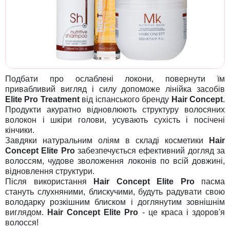
Подбати про ослаблені локони, повернути їм
привабливий вигляд і силу допоможе лінійка засобів
Elite Pro Treatment
від іспанського бренду
Hair Concept
.
Продукти акуратно відновлюють структуру волосяних
волокон і шкіри голови, усувають сухість і посічені
кінчики.
Завдяки натуральним оліям в складі косметики
Hair
Concept Elite Pro
забезпечується ефективний догляд за
волоссям, чудове зволоження локонів по всій довжині,
відновлення структури.
Після використання
Hair Concept Elite Pro
пасма
стануть слухняними, блискучими, будуть радувати свою
володарку розкішним блиском і доглянутим зовнішнім
виглядом.
Hair Concept Elite Pro
- це краса і здоров'я
волосся!