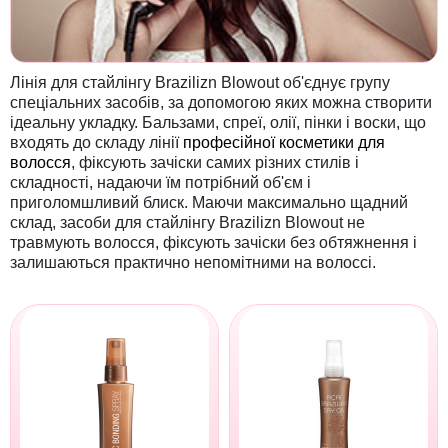
Лінія для стайлінгу Brazilizn Blowout об'єднує групу
спеціальних засобів, за допомогою яких можна створити
ідеальну укладку. Бальзами, спреї, олії, пінки і воски, що
входять до складу лінії
професійної косметики для
волосся
, фіксують зачіски самих різних стилів і
складності, надаючи їм потрібний об'єм і
приголомшливий блиск. Маючи максимально щадний
склад, засоби для стайлінгу Brazilizn Blowout не
травмують волосся, фіксують зачіски без обтяжнення і
залишаються практично непомітними на волоссі.