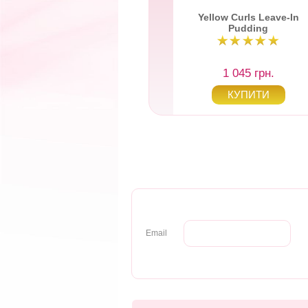
low Curls Leave-In
Yellow Curls Leave-In
Pudding
Pudding
1 045 грн.
1 045 грн.
Email