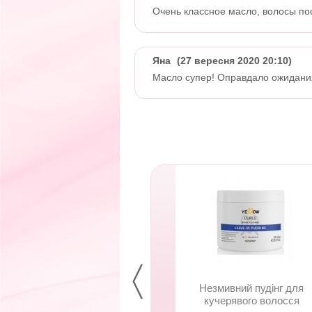
Очень классное масло, волосы пос
Яна
(27 вересня 2020 20:10)
Масло супер! Оправдало ожидания
мивний пудінг для
Незмивний пудінг для
черявого волосся
кучерявого волосся