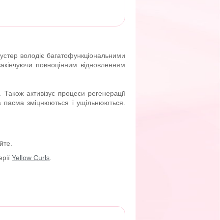
 Бустер володіє багатофункціональними
закінчуючи повноцінним відновленням
Також активізує процеси регенерації
а пасма зміцнюються і ущільнюються.
йте.
ерії
Yellow Curls
.