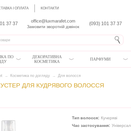
ТАВКА І ОПЛАТА
КОНТАКТИ
office@luxmarafet.com
801 37 37
(093) 101 37 37
Замовити зворотній дзвінок
КА ПО
ДЕКОРАТИВНА
ПАРФУМИ
ЯДУ
КОСМЕТИКА
et
→
Косметика по догляду
→
Для волосся
УСТЕР ДЛЯ КУДРЯВОГО ВОЛОССЯ
Тип волосся:
Кучеряві
Час застосування:
Універса