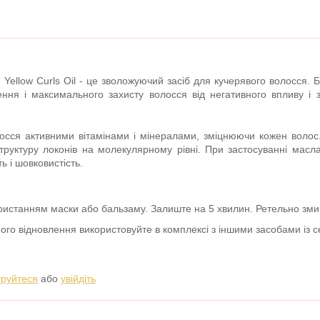
Yellow Curls Oil - це зволожуючий засіб для кучерявого волосся.
ення і максимального захисту волосся від негативного впливу і 
сся активними вітамінами і мінералами, зміцнюючи кожен волос. 
труктуру локонів на молекулярному рівні. При застосуванні масл
ь і шовковистість.
ристанням маски або бальзаму. Залиште на 5 хвилин. Ретельно зми
ого відновлення використовуйте в комплексі з іншими засобами із с
труйтеся
або
увійдіть