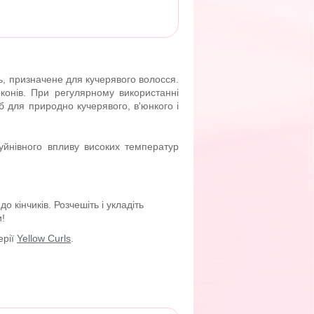
сть, призначене для кучерявого волосся.
оконів. При регулярному використанні
б для природно кучерявого, в'юнкого і
руйнівного впливу високих температур
о кінчиків. Розчешіть і укладіть
!
ерії
Yellow Curls
.