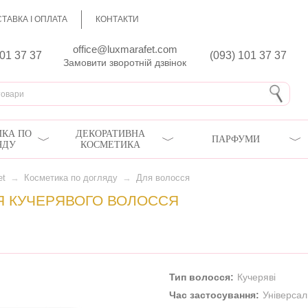
ТАВКА І ОПЛАТА
КОНТАКТИ
office@luxmarafet.com
801 37 37
(093) 101 37 37
Замовити зворотній дзвінок
КА ПО
ДЕКОРАТИВНА
ПАРФУМИ
ЯДУ
КОСМЕТИКА
et
→
Косметика по догляду
→
Для волосся
Я КУЧЕРЯВОГО ВОЛОССЯ
Тип волосся:
Кучеряві
Час застосування:
Універса