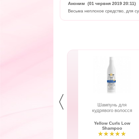
Аноним
(01 червня 2019 20:11)
Весьма неплохое средство, для су
т зволожуючий для
Шампунь для
обличчя T5
кудрявого волосся
se Hydrating Mist
Yellow Curls Low
T5
Shampoo