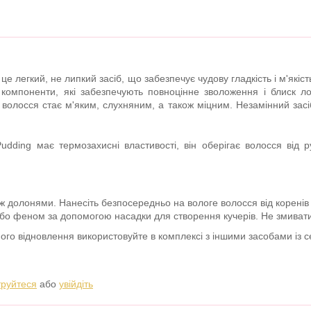
 це легкий, не липкий засіб, що забезпечує чудову гладкість і м'які
 компоненти, які забезпечують повноцінне зволоження і блиск л
g волосся стає м'яким, слухняним, а також міцним. Незамінний засі
Pudding має термозахисні властивості, він оберігає волосся від 
між долонями. Нанесіть безпосередньо на вологе волосся від коренів д
бо феном за допомогою насадки для створення кучерів.
Не змивати
ого відновлення використовуйте в комплексі з іншими засобами із с
труйтеся
або
увійдіть