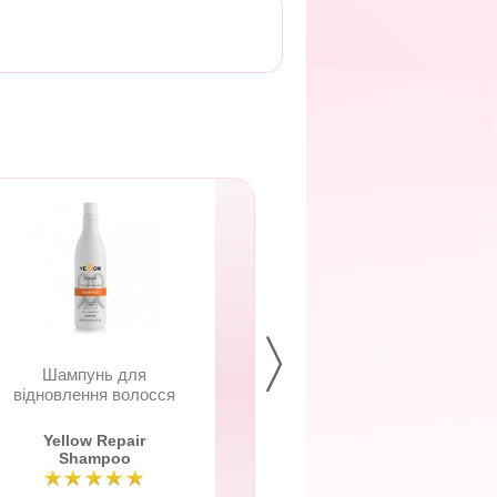
Шампунь для
Шампунь прот
відновлення волосся
жовтизни волос
Yellow Repair
Yellow Silver
Shampoo
Shampoo