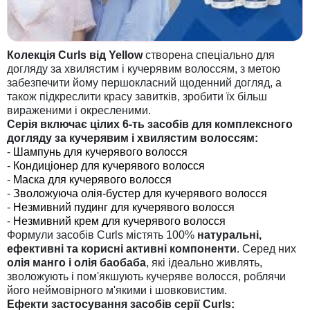
Колекція Curls від Yellow
створена спеціально для
догляду за хвилястим і кучерявим волоссям, з метою
забезпечити йому першокласний щоденний догляд, а
також підкреслити красу завитків, зробити їх більш
вираженими і окресленими.
Серія включає цілих 6-ть засобів для комплексного
догляду за кучерявим і хвилястим волоссям:
-
Шампунь для кучерявого волосся
-
Кондиціонер для кучерявого волосся
-
Маска для кучерявого волосся
-
Зволожуюча олія-бустер для кучерявого волосся
-
Незмивний пудинг для кучерявого волосся
-
Незмивний крем для кучерявого волосся
Формули засобів Curls містять 100%
натуральні,
ефективні та корисні активні компоненти
. Серед них
олія манго і олія баобаба
, які ідеально живлять,
зволожують і пом'якшують кучеряве волосся, роблячи
його неймовірного м'якими і шовковистим.
Ефекти застосування засобів серії Curls: