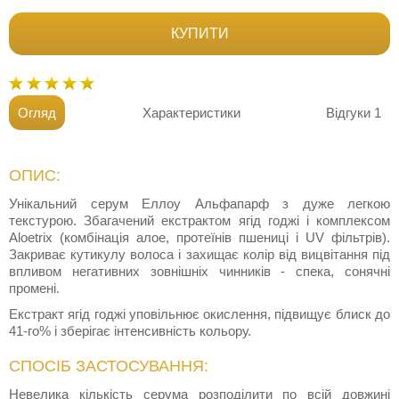
КУПИТИ
Огляд
Характеристики
Відгуки
1
ОПИС:
Унікальний серум Еллоу Альфапарф з дуже легкою
текстурою. Збагачений екстрактом ягід годжі і комплексом
Aloetrix (комбінація алое, протеїнів пшениці і UV фільтрів).
Закриває кутикулу волоса і захищає колір від вицвітання під
впливом негативних зовнішніх чинників - спека, сонячні
промені.
Екстракт ягід годжі уповільнює окислення, підвищує блиск до
41-го% і зберігає інтенсивність кольору.
СПОСІБ ЗАСТОСУВАННЯ:
Невелика кількість серума розподілити по всій довжині