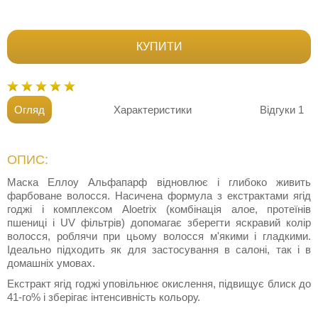
КУПИТИ
Огляд
Характеристики
Відгуки
1
ОПИС:
Маска Еллоу Альфапарф відновлює і глибоко живить
фарбоване волосся. Насичена формула з екстрактами ягід
годжі і комплексом Aloetrix (комбінація алое, протеїнів
пшениці і UV фільтрів) допомагає зберегти яскравий колір
волосся, роблячи при цьому волосся м'якими і гладкими.
Ідеально підходить як для застосування в салоні, так і в
домашніх умовах.
Екстракт ягід годжі уповільнює окислення, підвищує блиск до
41-го% і зберігає інтенсивність кольору.