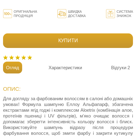
ОРИГІНАЛЬНА
ШВИДКА
СИСТЕМА
ПРОДУКЦІЯ
ДОСТАВКА
ЗНИЖОК
КУПИТИ
Огляд
Характеристики
Відгуки
2
ОПИС:
Для догляду за фарбованим волоссям в салоні або домашніх
умовах! Формула шампуню Еллоу Альфапарф, збагачена
екстрактами ягід годжі і комплексом Aloetrix (комбінація алое,
протеїнів пшениці і UV фільтрів), м'яко очищає волосся і
допомагає зберегти інтенсивність кольору волосся і блиск.
Використовуйте шампунь відразу після процедури
фарбування волосся, щоб змити фарбу і закрити кутикулу