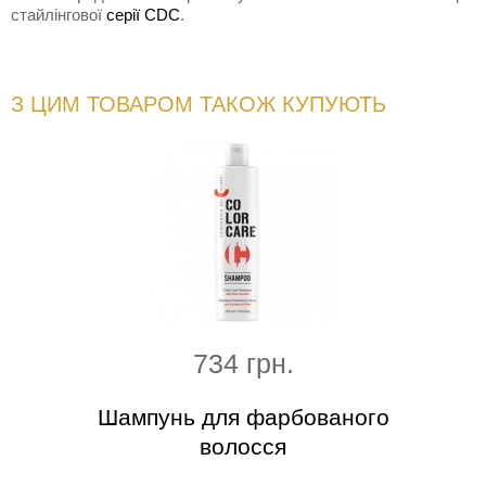
стайлінгової
серії CDC
.
З ЦИМ ТОВАРОМ ТАКОЖ КУПУЮТЬ
734 грн.
ння
Шампунь для фарбованого
Кон
волосся