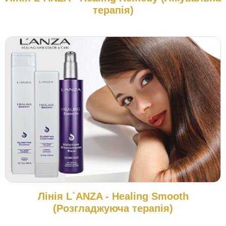
терапія)
Лінія L`ANZA - Healing Smooth
(Розгладжуюча терапія)