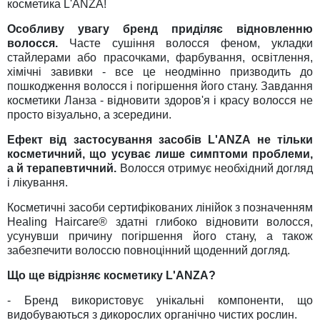
косметика L'ANZA!
Особливу увагу бренд приділяє відновленню
волосся.
Часте сушіння волосся феном, укладки
стайлерами або прасочками, фарбування, освітлення,
хімічні завивки - все це неодмінно призводить до
пошкодження волосся і погіршення його стану. Завдання
косметики Ланза - відновити здоров'я і красу волосся не
просто візуально, а зсередини.
Ефект від застосування засобів L'ANZA не тільки
косметичний, що усуває лише симптоми проблеми,
а й терапевтичний.
Волосся отримує необхідний догляд
і лікування.
Косметичні засоби сертифікованих лінійок з позначенням
Healing Haircare® здатні глибоко відновити волосся,
усунувши причину погіршення його стану, а також
забезпечити волоссю повноцінний щоденний догляд.
Що ще відрізняє косметику L'ANZA?
- Бренд використовує унікальні компоненти, що
видобуваються з дикорослих органічно чистих рослин.