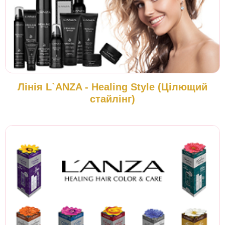
Лінія L`ANZA - Healing Style (Цілющий
стайлінг)