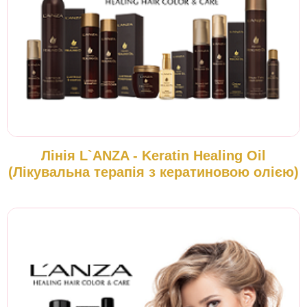
Лінія L`ANZA - Keratin Healing Oil
(Лікувальна терапія з кератиновою олією)