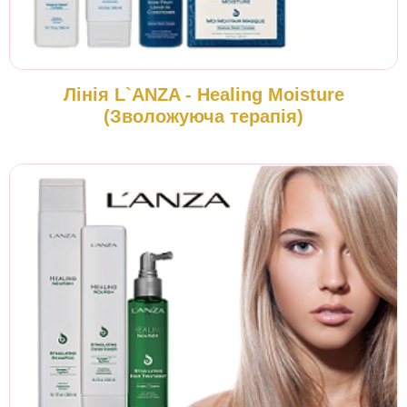
Лінія L`ANZA - Healing Moisture
(Зволожуюча терапія)