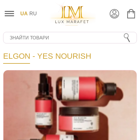
UA
RU
ELGON - YES NOURISH