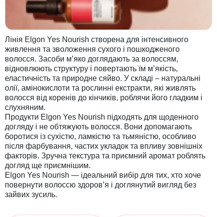
Лінія Elgon Yes Nourish створена для інтенсивного
живлення та зволоження сухого і пошкодженого
волосся. Засоби м’яко доглядають за волоссям,
відновлюють структуру і повертають їм м’якість,
еластичність та природне сяйво. У складі – натуральні
олії, амінокислоти та рослинні екстракти, які живлять
волосся від коренів до кінчиків, роблячи його гладким і
слухняним.
Продукти Elgon Yes Nourish підходять для щоденного
догляду і не обтяжують волосся. Вони допомагають
боротися із сухістю, ламкістю та тьмяністю, особливо
після фарбування, частих укладок та впливу зовнішніх
факторів. Зручна текстура та приємний аромат роблять
догляд ще приємнішим.
Elgon Yes Nourish — ідеальний вибір для тих, хто хоче
повернути волоссю здоров’я і доглянутий вигляд без
зайвих зусиль.