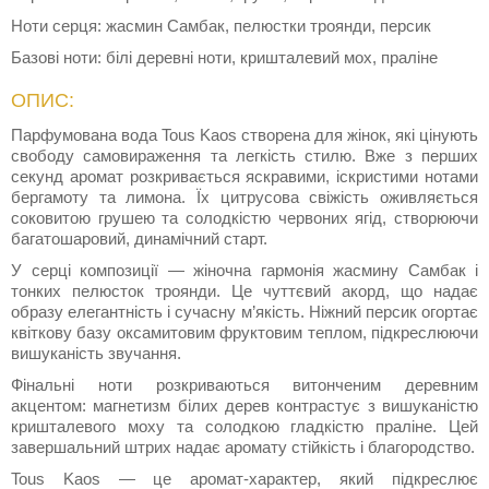
Ноти серця: жасмин Самбак, пелюстки троянди, персик
Базові ноти: білі деревні ноти, кришталевий мох, праліне
ОПИС:
Парфумована вода Tous Kaos створена для жінок, які цінують
свободу самовираження та легкість стилю. Вже з перших
секунд аромат розкривається яскравими, іскристими нотами
бергамоту та лимона. Їх цитрусова свіжість оживляється
соковитою грушею та солодкістю червоних ягід, створюючи
багатошаровий, динамічний старт.
У серці композиції — жіночна гармонія жасмину Самбак і
тонких пелюсток троянди. Це чуттєвий акорд, що надає
образу елегантність і сучасну м’якість. Ніжний персик огортає
квіткову базу оксамитовим фруктовим теплом, підкреслюючи
вишуканість звучання.
Фінальні ноти розкриваються витонченим деревним
акцентом: магнетизм білих дерев контрастує з вишуканістю
кришталевого моху та солодкою гладкістю праліне. Цей
завершальний штрих надає аромату стійкість і благородство.
Tous Kaos — це аромат-характер, який підкреслює