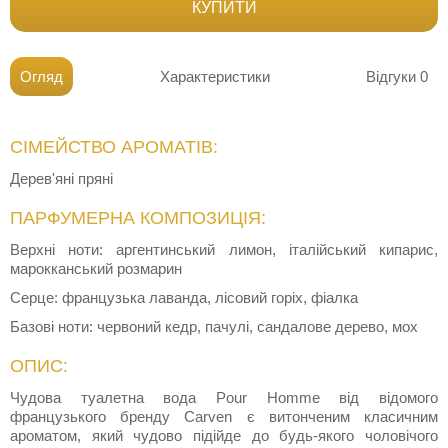
КУПИТИ
Огляд
Характеристики
Відгуки
0
СІМЕЙСТВО АРОМАТІВ:
Дерев'яні пряні
ПАРФУМЕРНА КОМПОЗИЦІЯ:
Верхні ноти: аргентинський лимон, італійський кипарис,
марокканський розмарин
Серце: французька лаванда, лісовий горіх, фіалка
Базові ноти: червоний кедр, пачулі, сандалове дерево, мох
ОПИС:
Чудова туалетна вода Pour Homme від відомого
французького бренду Carven є витонченим класичним
ароматом, який чудово підійде до будь-якого чоловічого