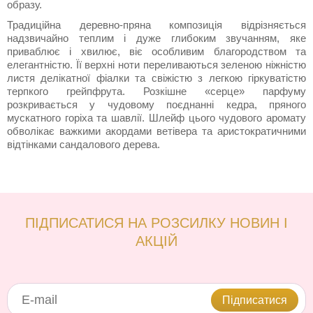
образу.
Традиційна деревно-пряна композиція відрізняється
надзвичайно теплим і дуже глибоким звучанням, яке
приваблює і хвилює, віє особливим благородством та
елегантністю. Її верхні ноти переливаються зеленою ніжністю
листя делікатної фіалки та свіжістю з легкою гіркуватістю
терпкого грейпфрута. Розкішне «серце» парфуму
розкривається у чудовому поєднанні кедра, пряного
мускатного горіха та шавлії. Шлейф цього чудового аромату
обволікає важкими акордами ветівера та аристократичними
відтінками сандалового дерева.
ПІДПИСАТИСЯ НА РОЗСИЛКУ НОВИН І
АКЦІЙ
Підписатися