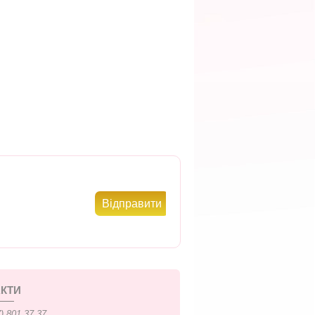
КТИ
) 801 37 37