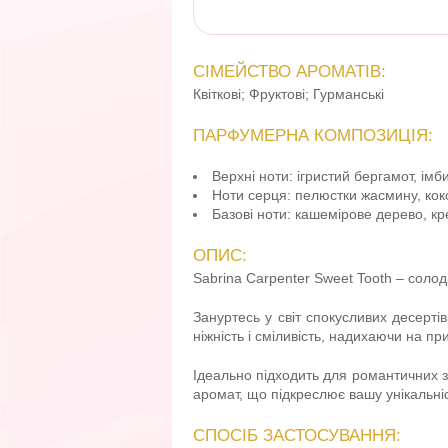
СІМЕЙСТВО АРОМАТІВ:
Квіткові; Фруктові; Гурманські
ПАРФУМЕРНА КОМПОЗИЦІЯ:
Верхні ноти: ігристий бергамот, ім
Ноти серця: пелюстки жасмину, кок
Базові ноти: кашемірове дерево, к
ОПИС:
Sabrina Carpenter Sweet Tooth – солод
Зануртесь у світ спокусливих десерт
ніжність і сміливість, надихаючи на п
Ідеально підходить для романтичних з
аромат, що підкреслює вашу унікальніс
СПОСІБ ЗАСТОСУВАННЯ: