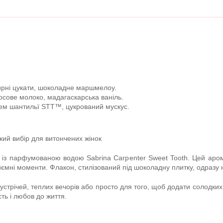
бирні цукати, шоколадне маршмелоу.
осове молоко, мадагаскарська ваніль.
рем шантильї STT™, цукрований мускус.
кий вибір для витончених жінок
ів із парфумованою водою Sabrina Carpenter Sweet Tooth. Цей ар
риємні моменти. Флакон, стилізований під шоколадну плитку, одразу
устрічей, теплих вечорів або просто для того, щоб додати солодких 
ть і любов до життя.