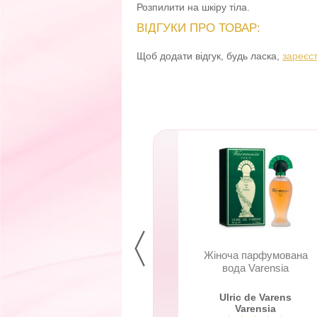
Розпилити на шкіру тіла.
ВІДГУКИ ПРО ТОВАР:
Щоб додати відгук, будь ласка,
зареєс
ноча парфумована
Жіноча парфумована
вода Varensia
вода Varensia
Ulric de Varens
Ulric de Varens
Varensia
Varensia