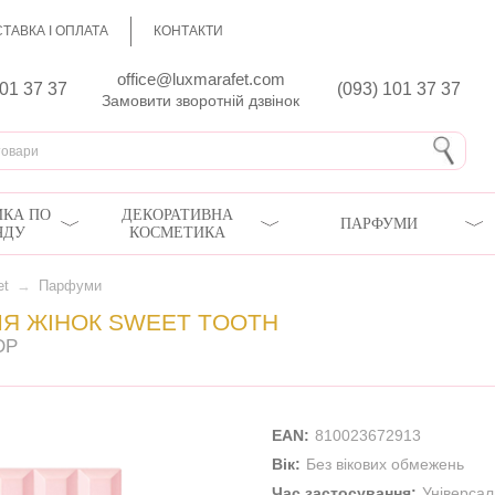
ТАВКА І ОПЛАТА
КОНТАКТИ
office@luxmarafet.com
801 37 37
(093) 101 37 37
Замовити зворотній дзвінок
КА ПО
ДЕКОРАТИВНА
ПАРФУМИ
ЯДУ
КОСМЕТИКА
et
→
Парфуми
Я ЖІНОК SWEET TOOTH
DP
EAN:
810023672913
Вік:
Без вікових обмежень
Час застосування:
Універса