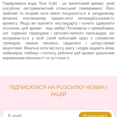
Парфумерна вода Tous Gold - це винятковий аромат, який
уособлює екстравагантний іспанський темперамент. Його
грайливі та яскраві ноти вміло поєднуються в загадковому
флаконі, покликаному підкреслити непередбачуваність
аромату. Якщо ви прагнете нестандарту і хочете здивувати
оточення, цей аромат - ваш вибір! Починаючи з привабливих
нот червоної смородини і квітково-пряного палісандра, він
розкривається у всій своїй вибуховій красі з соковитою
трояндою, ніжною півонією, гарденією і цитрусовими
акцентами. Фінальні ноти мускусу, ірису і кедра надають йому
неймовірну глибину і теплоту, роблячи цей аромат ідеальним
вираженням жіночності та чуттєвості.
ПІДПИСАТИСЯ НА РОЗСИЛКУ НОВИН І
АКЦІЙ
Підписатися