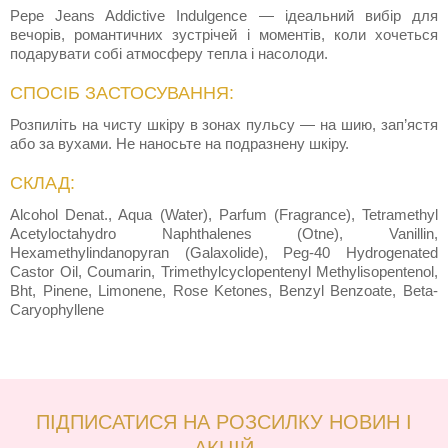
Pepe Jeans Addictive Indulgence — ідеальний вибір для
вечорів, романтичних зустрічей і моментів, коли хочеться
подарувати собі атмосферу тепла і насолоди.
СПОСІБ ЗАСТОСУВАННЯ:
Розпиліть на чисту шкіру в зонах пульсу — на шию, зап’ястя
або за вухами. Не наносьте на подразнену шкіру.
СКЛАД:
Alcohol Denat., Aqua (Water), Parfum (Fragrance), Tetramethyl
Acetyloctahydro Naphthalenes (Otne), Vanillin,
Hexamethylindanopyran (Galaxolide), Peg-40 Hydrogenated
Castor Oil, Coumarin, Trimethylcyclopentenyl Methylisopentenol,
Bht, Pinene, Limonene, Rose Ketones, Benzyl Benzoate, Beta-
Caryophyllene
ПІДПИСАТИСЯ НА РОЗСИЛКУ НОВИН І