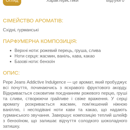
Огляд
Характеристики
Відгуки
0
СІМЕЙСТВО АРОМАТІВ:
Східні, гурманські
ПАРФУМЕРНА КОМПОЗИЦІЯ:
Верхні ноти: рожевий перець, груша, слива
Ноти серця: жасмин, ваніль, кава, какао
Базові ноти: бензоїн
ОПИС:
Pepe Jeans Addictive Indulgence — це аромат, який пробуджує
всі почуття, починаючись з яскравого фруктового акорду.
Відкривається соковитим поєднанням рожевого перцю, груші
та сливи, створюючи грайливе і свіже враження. У серці
аромату розкривається жасмин, пом'якшений ніжною
ваніллю, і несподівані ноти кави та какао, що надають
гурманського звучання. Завершує композицію теплий шлейф
з бензоїном, що залишає відчуття солодкого шоколадного
затишку.