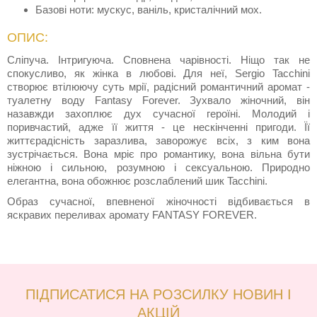
Базові ноти: мускус, ваніль, кристалічний мох.
ОПИС:
Сліпуча. Інтригуюча. Сповнена чарівності. Ніщо так не
спокусливо, як жінка в любові. Для неї, Sergio Tacchini
створює втілюючу суть мрії, радісний романтичний аромат -
туалетну воду Fantasy Forever. Зухвало жіночний, він
назавжди захоплює дух сучасної героїні. Молодий і
поривчастий, адже її життя - це нескінченні пригоди. Її
життєрадісність заразлива, заворожує всіх, з ким вона
зустрічається. Вона мріє про романтику, вона вільна бути
ніжною і сильною, розумною і сексуальною. Природно
елегантна, вона обожнює розслаблений шик Tacchini.
Образ сучасної, впевненої жіночності відбивається в
яскравих переливах аромату FANTASY FOREVER.
ПІДПИСАТИСЯ НА РОЗСИЛКУ НОВИН І
АКЦІЙ