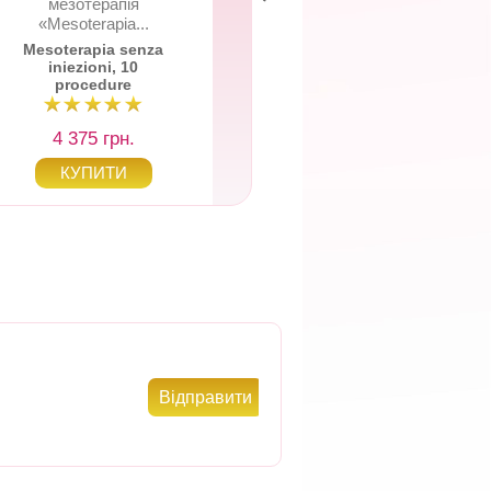
мезотерапія
Carbossiterapia 
«Mesoterapia...
Mesoterapia senza
Lamic
iniezioni, 10
Carbossiterapia 
procedure
4 375 грн.
490 грн.