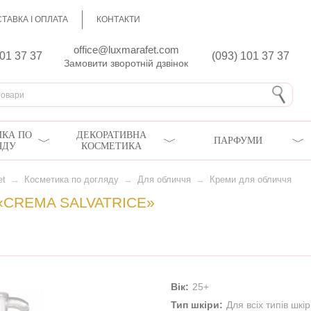
ТАВКА І ОПЛАТА
КОНТАКТИ
office@luxmarafet.com
801 37 37
(093) 101 37 37
Замовити зворотній дзвінок
КА ПО
ДЕКОРАТИВНА
ПАРФУМИ
ЯДУ
КОСМЕТИКА
et
→
Косметика по догляду
→
Для обличчя
→
Креми для обличчя
CREMA SALVATRICE»
Вік:
25+
Тип шкіри:
Для всіх типів шкі