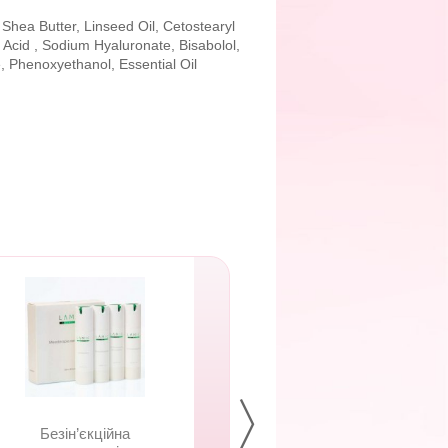
Shea Butter, Linseed Oil, Cetostearyl
 Acid , Sodium Hyaluronate, Bisabolol,
e, Phenoxyethanol, Essential Oil
Безін’єкційна
Карбоксітерапія L