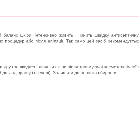
ий баланс шкіри, інтенсивно живить і чинить швидку антисептичн
х процедур або після епіляції.
Так само цей засіб рекомендуєтьс
кіру (пошкоджені ділянки шкіри після травмуючої косметологічної
 догляд вранці і ввечері). Залишити до повного вбирання.