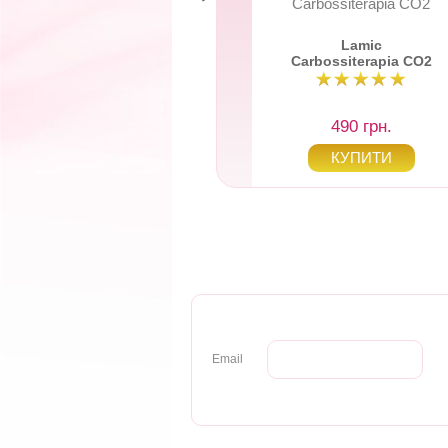
мезотерапія
Carbossiterapia CO2
«Mesoterapia...
esoterapia senza
Lamic
iniezioni, 10
Carbossiterapia CO2
procedure
4 375 грн.
490 грн.
Email