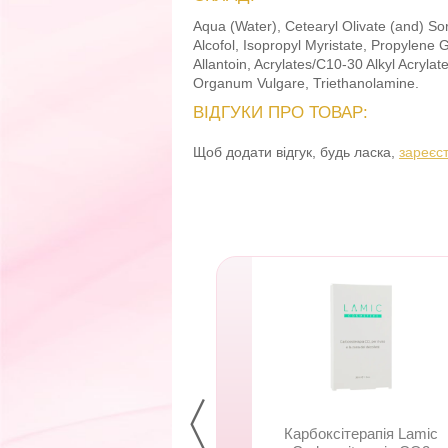
Aqua (Water), Cetearyl Olivate (and) So
Alcofol, Isopropyl Myristate, Propylene 
Allantoin, Acrylates/C10-30 Alkyl Acrylat
Organum Vulgare, Triethanolamine.
ВІДГУКИ ПРО ТОВАР:
Щоб додати відгук, будь ласка,
зареєс
Безін’єкційна
Карбоксітерапія Lamic