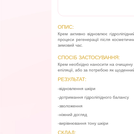
ОПИС:
Крем активно відновлює гідроліпідн
процеси регенерації після косметични
зимовий час.
СПОСІБ ЗАСТОСУВАННЯ:
Крем необхідно наносити на очищену ш
епіляції, або за потребою як щоденний
РЕЗУЛЬТАТ:
-відновлення шкіри
-дотримання гідроліпідного балансу
-зволоження
-ніжний догляд
-вирівнювання тону шкіри
СКЛАД: