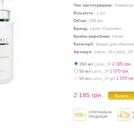
Час застосування:
Універса
Кількість:
1 шт.
Об'єм:
250 мл
Бренд:
Lamic Cosmetici
Країна виробник:
Італія
Категорії:
Креми для обличчя
Артикул:
Lamic_30 Lamic_29 
2 185 грн.
250 мл
Lamic_30
1 070 грн.
50 мл
Lamic_29
1 070 грн
50 мл
Lamic_29-gift
2 185 грн.
ОРИГІНАЛЬНА
ПРОДУКЦІЯ