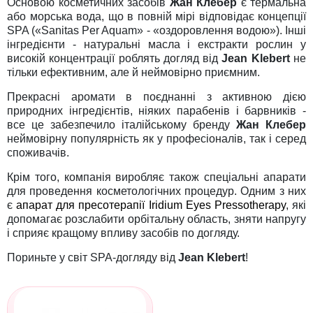
Основою косметичних засобів
Жан Клебер
є термальна
або морська вода, що в повній мірі відповідає концепції
SPA («Sanitas Per Aquam» - «оздоровлення водою»). Інші
інгредієнти - натуральні масла і екстракти рослин у
високій концентрації роблять догляд від
Jean Klebert
не
тільки ефективним, але й неймовірно приємним.
Прекрасні аромати в поєднанні з активною дією
природних інгредієнтів, ніяких парабенів і барвників -
все це забезпечило італійському бренду
Жан Клебер
неймовірну популярність як у професіоналів, так і серед
споживачів.
Крім того, компанія виробляє також спеціальні апарати
для проведення косметологічних процедур. Одним з них
є
апарат для пресотерапії Iridium Eyes Pressotherapy
, які
допомагає розслабити орбітальну область, зняти напругу
і сприяє кращому впливу засобів по догляду.
Пориньте у світ SPA-догляду від
Jean Klebert
!