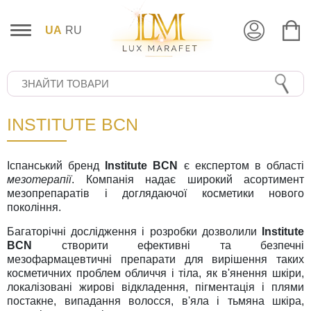
UA
RU
INSTITUTE BCN
Іспанський бренд
Institute BCN
є експертом в області
мезотерапії
. Компанія надає широкий асортимент
мезопрепаратів і доглядаючої косметики нового
покоління.
Багаторічні дослідження і розробки дозволили
Institute
BCN
створити ефективні та безпечні
мезофармацевтичні препарати для вирішення таких
косметичних проблем обличчя і тіла, як в'янення шкіри,
локалізовані жирові відкладення, пігментація і плями
постакне, випадання волосся, в'яла і тьмяна шкіра,